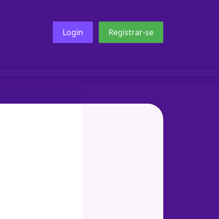
Login
Registrar-se