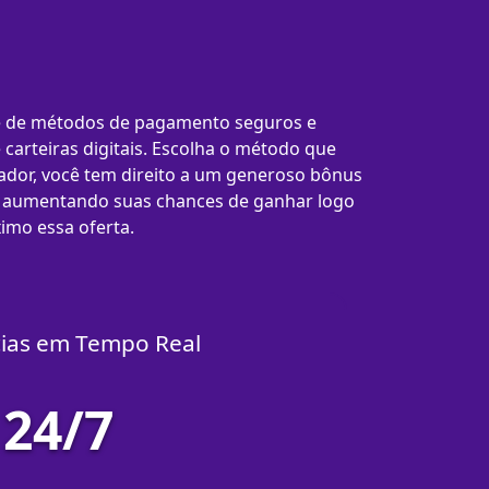
e de métodos de pagamento seguros e
 carteiras digitais. Escolha o método que
ador, você tem direito a um generoso bônus
s, aumentando suas chances de ganhar logo
ximo essa oferta.
cias em Tempo Real
24/7