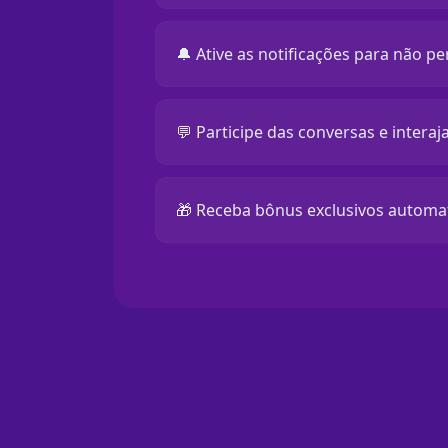
🔔 Ative as notificações para não p
💬 Participe das conversas e interaj
🎁 Receba bônus exclusivos autom