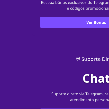
Receba bônus exclusivos do Telegra
e códigos promocionai
Ver Bônus
💬 Suporte Di
Cha
Suporte direto via Telegram, r
atendimento persona