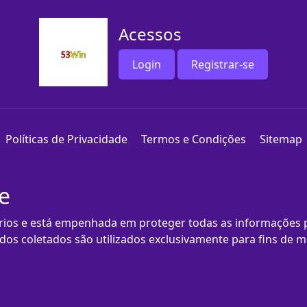
Acessos
Login
Registrar-se
Políticas de Privacidade
Termos e Condições
Sitemap
de
ários e está empenhada em proteger todas as informações 
os coletados são utilizados exclusivamente para fins de m