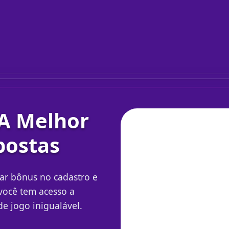
A Melhor
postas
ar bônus no cadastro e
você tem acesso a
e jogo inigualável.