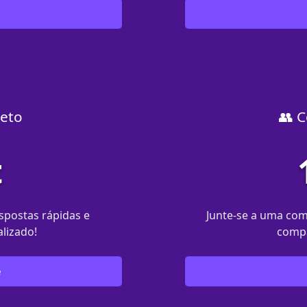
reto
👥 
t
espostas rápidas e
Junte-se a uma com
lizado!
compa
e