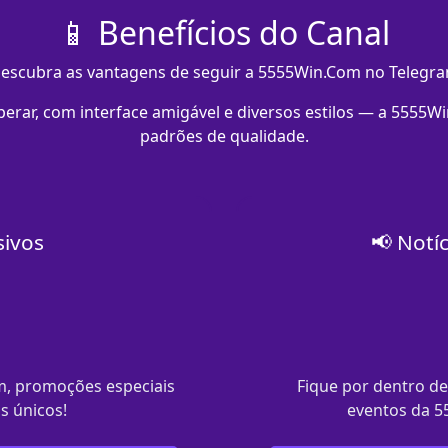
📱 Benefícios do Canal
escubra as vantagens de seguir a 5555Win.Com no Telegr
perar, com interface amigável e diversos estilos — a 5555
padrões de qualidade.
sivos
📢 Notí
m, promoções especiais
Fique por dentro d
s únicos!
eventos da 5