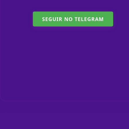
SEGUIR NO TELEGRAM