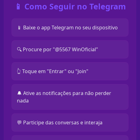
📱 Como Seguir no Telegram
📱 Baixe o app Telegram no seu dispositivo
🔍 Procure por "@5567 WinOficial"
👆 Toque em "Entrar" ou "Join"
🔔 Ative as notificações para não perder
nada
💬 Participe das conversas e interaja