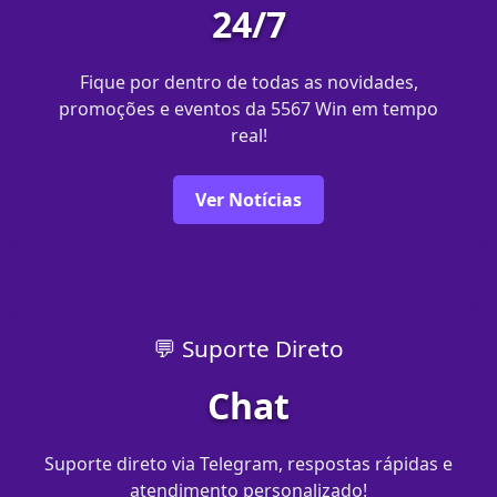
24/7
Fique por dentro de todas as novidades,
promoções e eventos da 5567 Win em tempo
real!
Ver Notícias
💬 Suporte Direto
Chat
Suporte direto via Telegram, respostas rápidas e
atendimento personalizado!