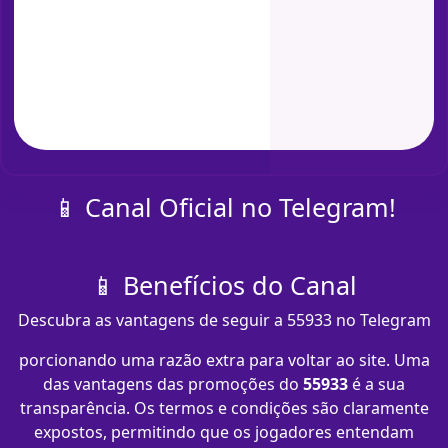
📱 Canal Oficial no Telegram!
📱 Benefícios do Canal
Descubra as vantagens de seguir a 55933 no Telegram
porcionando uma razão extra para voltar ao site. Uma
das vantagens das promoções do
55933
é a sua
transparência. Os termos e condições são claramente
expostos, permitindo que os jogadores entendam