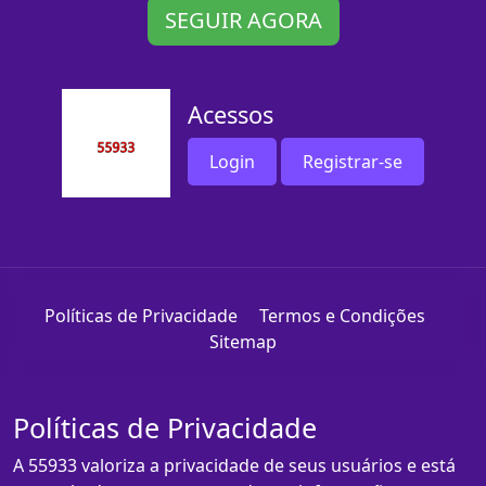
SEGUIR AGORA
Acessos
Login
Registrar-se
Políticas de Privacidade
Termos e Condições
Sitemap
Políticas de Privacidade
A 55933 valoriza a privacidade de seus usuários e está