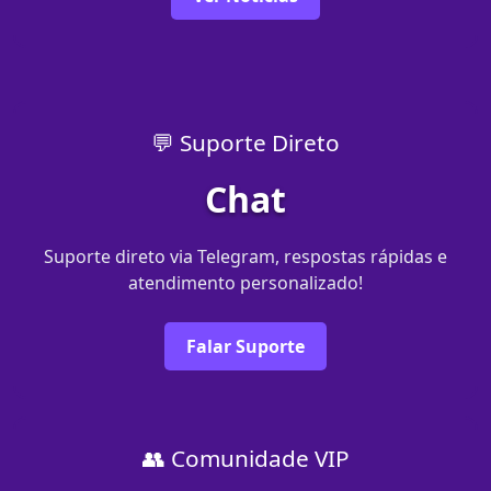
💬 Suporte Direto
Chat
Suporte direto via Telegram, respostas rápidas e
atendimento personalizado!
Falar Suporte
👥 Comunidade VIP