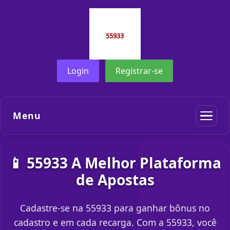
Login
Registrar-se
Menu
📱 55933 A Melhor Plataforma
de Apostas
Cadastre-se na 55933 para ganhar bônus no
cadastro e em cada recarga. Com a 55933, você