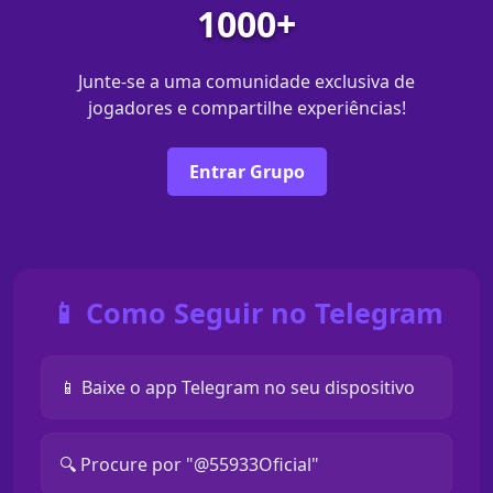
1000+
Junte-se a uma comunidade exclusiva de
jogadores e compartilhe experiências!
Entrar Grupo
📱 Como Seguir no Telegram
📱 Baixe o app Telegram no seu dispositivo
🔍 Procure por "@55933Oficial"