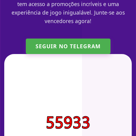
tem acesso a promoções incríveis e uma
experiência de jogo inigualável. Junte-se aos
vencedores agora!
SEGUIR NO TELEGRAM