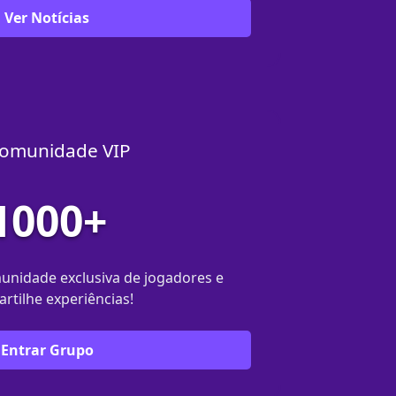
Ver Notícias
Comunidade VIP
1000+
unidade exclusiva de jogadores e
rtilhe experiências!
Entrar Grupo