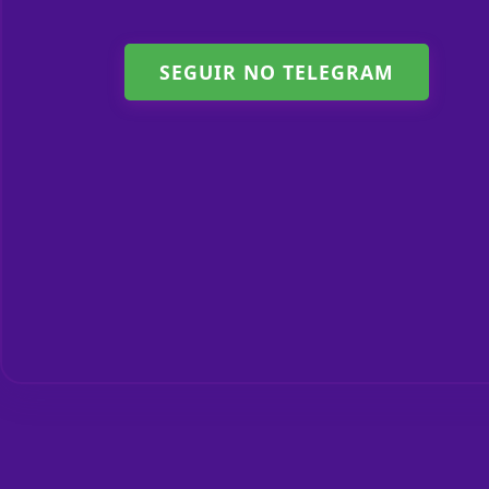
SEGUIR NO TELEGRAM