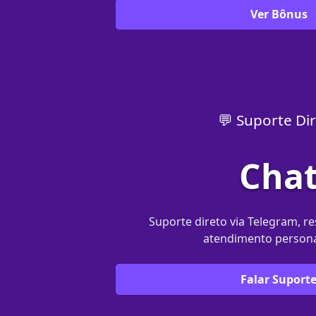
Ver Bônus
💬 Suporte Di
Cha
Suporte direto via Telegram, r
atendimento persona
Falar Suport