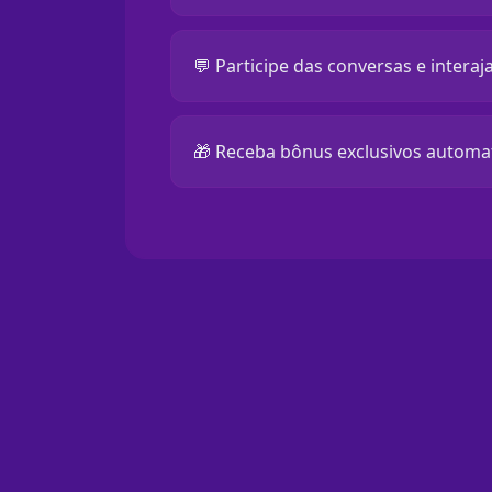
💬 Participe das conversas e interaj
🎁 Receba bônus exclusivos autom