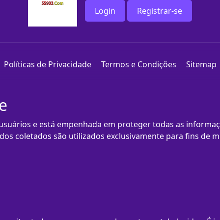
Login
Registrar-se
Políticas de Privacidade
Termos e Condições
Sitemap
de
s usuários e está empenhada em proteger todas as informaç
os coletados são utilizados exclusivamente para fins de m