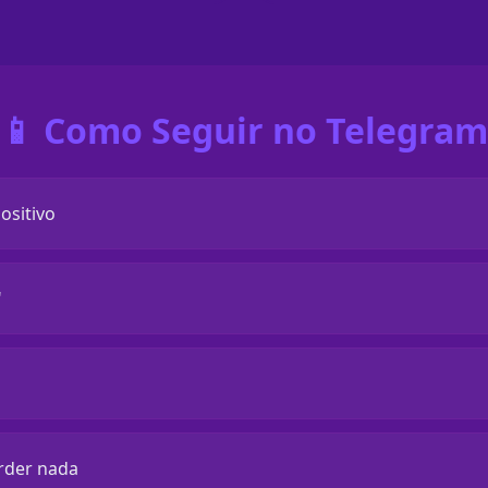
📱 Como Seguir no Telegram
ositivo
"
erder nada