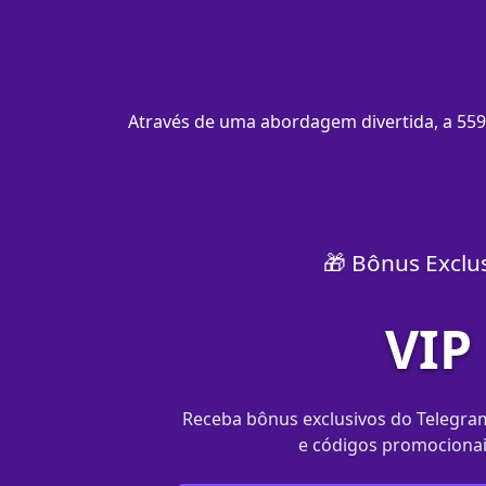
Através de uma abordagem divertida, a 559
🎁 Bônus Exclu
VIP
Receba bônus exclusivos do Telegra
e códigos promocionai