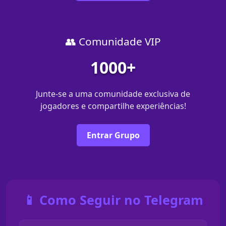
👥 Comunidade VIP
1000+
Junte-se a uma comunidade exclusiva de
jogadores e compartilhe experiências!
Entrar Grupo
📱 Como Seguir no Telegram