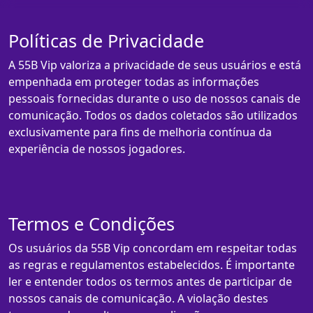
Políticas de Privacidade
A 55B Vip valoriza a privacidade de seus usuários e está
empenhada em proteger todas as informações
pessoais fornecidas durante o uso de nossos canais de
comunicação. Todos os dados coletados são utilizados
exclusivamente para fins de melhoria contínua da
experiência de nossos jogadores.
Termos e Condições
Os usuários da 55B Vip concordam em respeitar todas
as regras e regulamentos estabelecidos. É importante
ler e entender todos os termos antes de participar de
nossos canais de comunicação. A violação destes