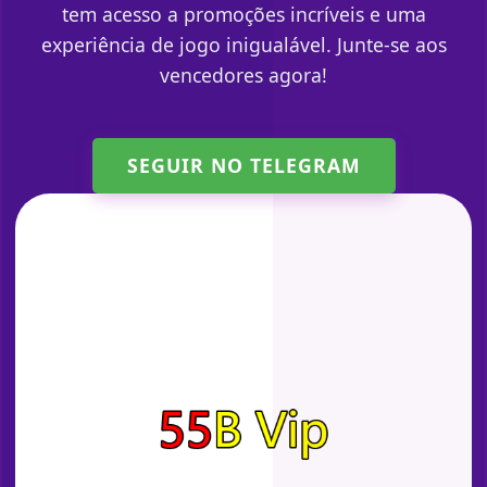
tem acesso a promoções incríveis e uma
experiência de jogo inigualável. Junte-se aos
vencedores agora!
SEGUIR NO TELEGRAM