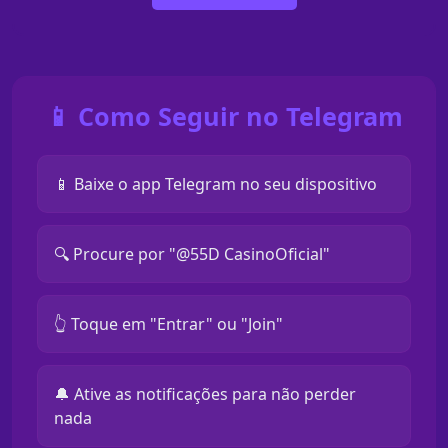
📱 Como Seguir no Telegram
📱 Baixe o app Telegram no seu dispositivo
🔍 Procure por "@55D CasinoOficial"
👆 Toque em "Entrar" ou "Join"
🔔 Ative as notificações para não perder
nada