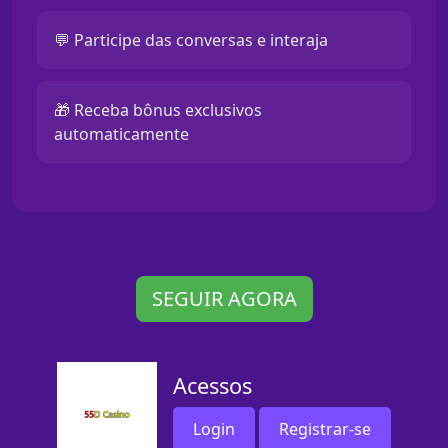
💬 Participe das conversas e interaja
🎁 Receba bônus exclusivos
automaticamente
SEGUIR AGORA
Acessos
Login
Registrar-se