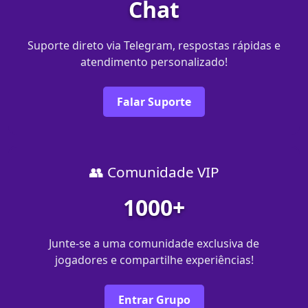
Chat
Suporte direto via Telegram, respostas rápidas e
atendimento personalizado!
Falar Suporte
👥 Comunidade VIP
1000+
Junte-se a uma comunidade exclusiva de
jogadores e compartilhe experiências!
Entrar Grupo