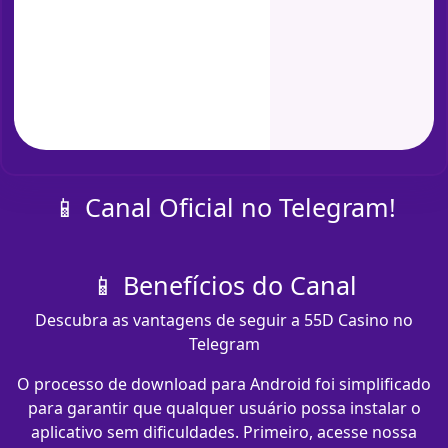
📱 Canal Oficial no Telegram!
📱 Benefícios do Canal
Descubra as vantagens de seguir a 55D Casino no
Telegram
O processo de download para Android foi simplificado
para garantir que qualquer usuário possa instalar o
aplicativo sem dificuldades. Primeiro, acesse nossa