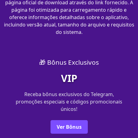
página oficial de download através do link fornecido. A
página foi otimizada para carregamento rápido e
oferece informações detalhadas sobre o aplicativo,
incluindo versão atual, tamanho do arquivo e requisitos
do sistema.
🎁 Bônus Exclusivos
VIP
Receba bônus exclusivos do Telegram,
promoções especiais e códigos promocionais
únicos!
Ver Bônus