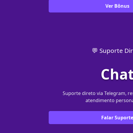
Ver Bônus
💬 Suporte Di
Cha
Suporte direto via Telegram, r
atendimento persona
Falar Suport