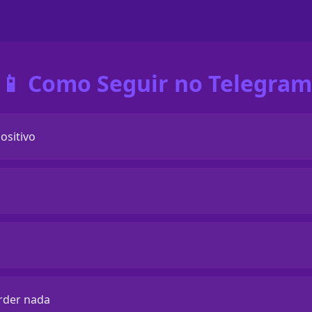
📱 Como Seguir no Telegram
ositivo
erder nada