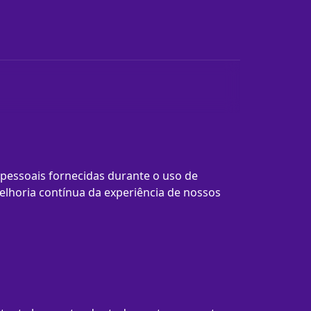
 pessoais fornecidas durante o uso de
elhoria contínua da experiência de nossos