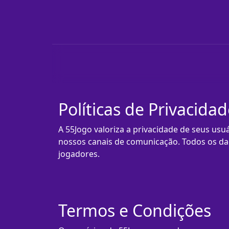
Políticas de Privacida
A 55Jogo valoriza a privacidade de seus us
nossos canais de comunicação. Todos os dad
jogadores.
Termos e Condições