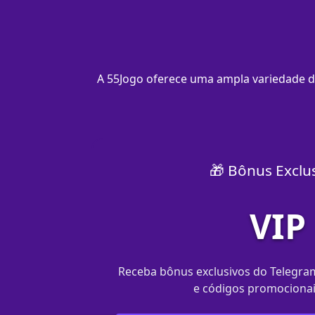
A 55Jogo oferece uma ampla variedade de
🎁 Bônus Exclu
VIP
Receba bônus exclusivos do Telegra
e códigos promocionai