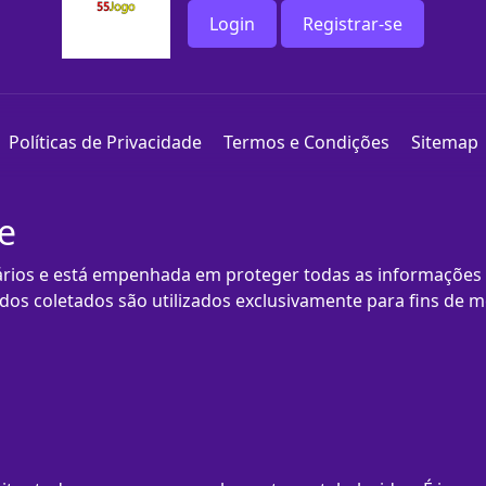
Login
Registrar-se
Políticas de Privacidade
Termos e Condições
Sitemap
de
uários e está empenhada em proteger todas as informações
os coletados são utilizados exclusivamente para fins de m