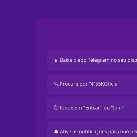
📱 Baixe o app Telegram no seu disp
🔍 Procure por "@55KOficial"
👆 Toque em "Entrar" ou "Join"
🔔 Ative as notificações para não p