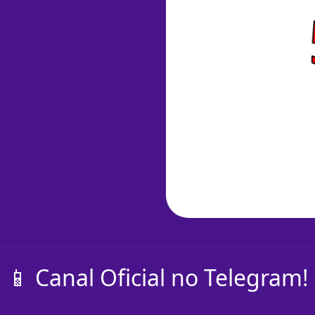
📱 Canal Oficial no Telegram!