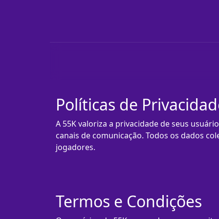
Políticas de Privacida
A 55K valoriza a privacidade de seus usuár
canais de comunicação. Todos os dados cole
jogadores.
Termos e Condições