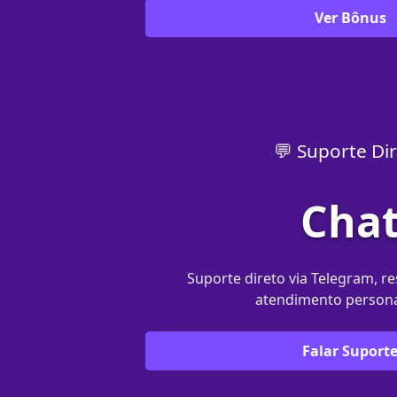
Ver Bônus
💬 Suporte Di
Cha
Suporte direto via Telegram, r
atendimento persona
Falar Suport