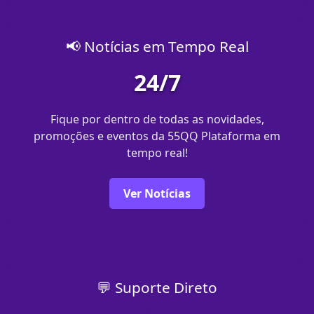
📢 Notícias em Tempo Real
24/7
Fique por dentro de todas as novidades,
promoções e eventos da 55QQ Plataforma em
tempo real!
Ver Notícias
💬 Suporte Direto