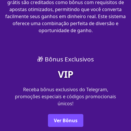
grátis são creditados como bônus com requisitos de
apostas otimizados, permitindo que você converta
facilmente seus ganhos em dinheiro real. Este sistema
oferece uma combinação perfeita de diversão e
oportunidade de ganho.
🎁 Bônus Exclusivos
VIP
Receba bônus exclusivos do Telegram,
promoções especiais e códigos promocionais
únicos!
Ver Bônus