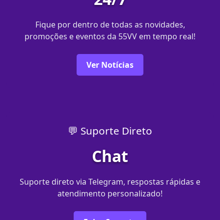
Fique por dentro de todas as novidades,
promoções e eventos da 55VV em tempo real!
Ver Notícias
💬 Suporte Direto
Chat
Suporte direto via Telegram, respostas rápidas e
atendimento personalizado!