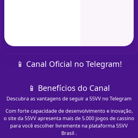
📱 Canal Oficial no Telegram!
📱 Benefícios do Canal
Descubra as vantagens de seguir a 55VV no Telegram
Com forte capacidade de desenvolvimento e inovação,
o site da 55VV apresenta mais de 5.000 jogos de cassino
para você escolher livremente na plataforma 55VV
Brasil .