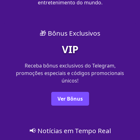
entretenimento do mundo.
🎁 Bônus Exclusivos
VIP
Receba bônus exclusivos do Telegram,
promoções especiais e códigos promocionais
únicos!
Ver Bônus
📢 Notícias em Tempo Real