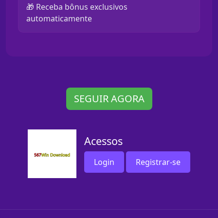
🎁 Receba bônus exclusivos
automaticamente
SEGUIR AGORA
Acessos
Login
Registrar-se