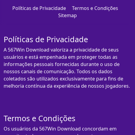
Políticas de Privacidade
Termos e Condições
Sitemap
Políticas de Privacidade
A 567Win Download valoriza a privacidade de seus
usuários e está empenhada em proteger todas as
informações pessoais fornecidas durante o uso de
nossos canais de comunicação. Todos os dados
coletados são utilizados exclusivamente para fins de
melhoria contínua da experiência de nossos jogadores.
Termos e Condições
Os usuários da 567Win Download concordam em