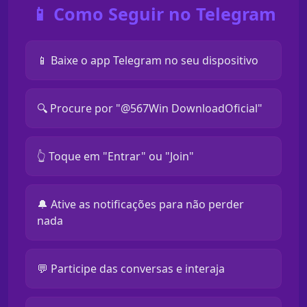
📱 Como Seguir no Telegram
📱 Baixe o app Telegram no seu dispositivo
🔍 Procure por "@567Win DownloadOficial"
👆 Toque em "Entrar" ou "Join"
🔔 Ative as notificações para não perder
nada
💬 Participe das conversas e interaja