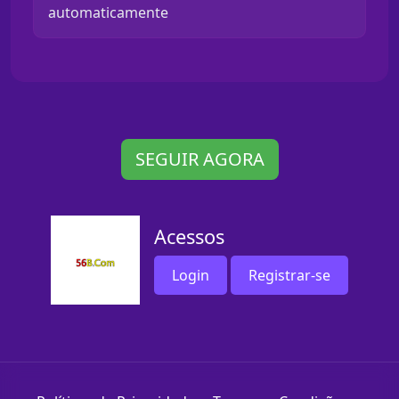
automaticamente
SEGUIR AGORA
Acessos
Login
Registrar-se