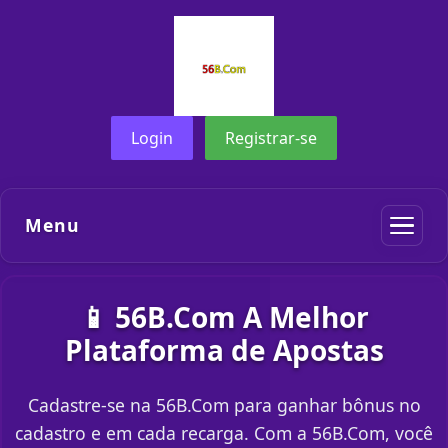
Login
Registrar-se
Menu
📱 56B.Com A Melhor
Plataforma de Apostas
Cadastre-se na 56B.Com para ganhar bônus no
cadastro e em cada recarga. Com a 56B.Com, você