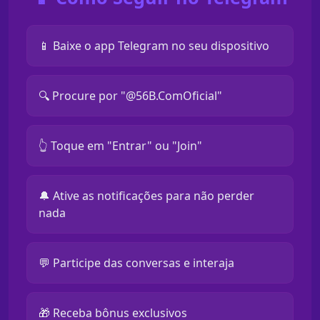
📱 Baixe o app Telegram no seu dispositivo
🔍 Procure por "@56B.ComOficial"
👆 Toque em "Entrar" ou "Join"
🔔 Ative as notificações para não perder
nada
💬 Participe das conversas e interaja
🎁 Receba bônus exclusivos