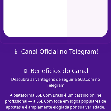
📱 Canal Oficial no Telegram!
📱 Benefícios do Canal
Descubra as vantagens de seguir a 56B.Com no
Telegram
A plataforma 56B.Com Brasil é um cassino online
profissional — a 56B.Com foca em jogos populares de
apostas e é amplamente elogiada por sua variedade.