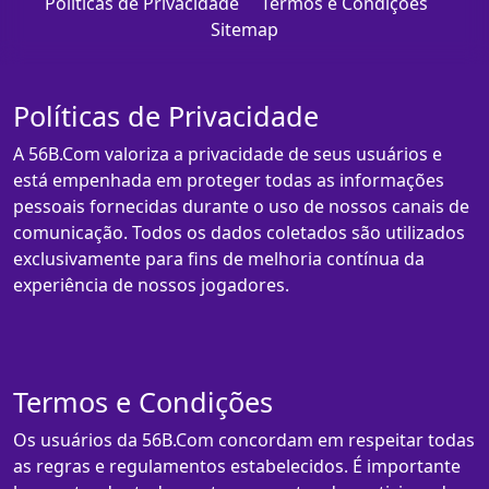
Políticas de Privacidade
Termos e Condições
Sitemap
Políticas de Privacidade
A 56B.Com valoriza a privacidade de seus usuários e
está empenhada em proteger todas as informações
pessoais fornecidas durante o uso de nossos canais de
comunicação. Todos os dados coletados são utilizados
exclusivamente para fins de melhoria contínua da
experiência de nossos jogadores.
Termos e Condições
Os usuários da 56B.Com concordam em respeitar todas
as regras e regulamentos estabelecidos. É importante