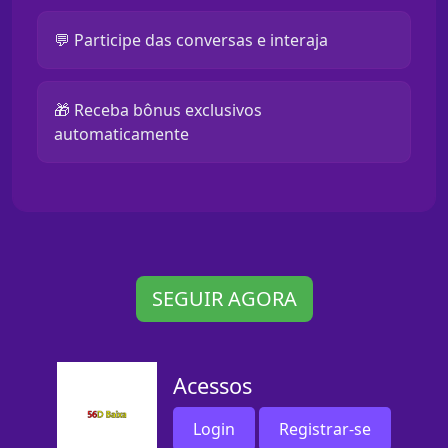
💬 Participe das conversas e interaja
🎁 Receba bônus exclusivos
automaticamente
SEGUIR AGORA
Acessos
Login
Registrar-se