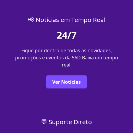
📢 Notícias em Tempo Real
24/7
Fique por dentro de todas as novidades,
promoções e eventos da 56D Baixa em tempo
real!
Ver Notícias
💬 Suporte Direto