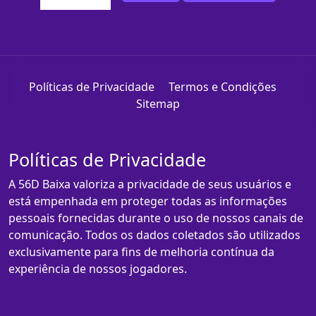
Políticas de Privacidade
Termos e Condições
Sitemap
Políticas de Privacidade
A 56D Baixa valoriza a privacidade de seus usuários e
está empenhada em proteger todas as informações
pessoais fornecidas durante o uso de nossos canais de
comunicação. Todos os dados coletados são utilizados
exclusivamente para fins de melhoria contínua da
experiência de nossos jogadores.