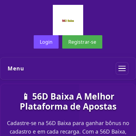
Login
Registrar-se
Menu
📱 56D Baixa A Melhor
Plataforma de Apostas
Cadastre-se na 56D Baixa para ganhar bônus no
cadastro e em cada recarga. Com a 56D Baixa,