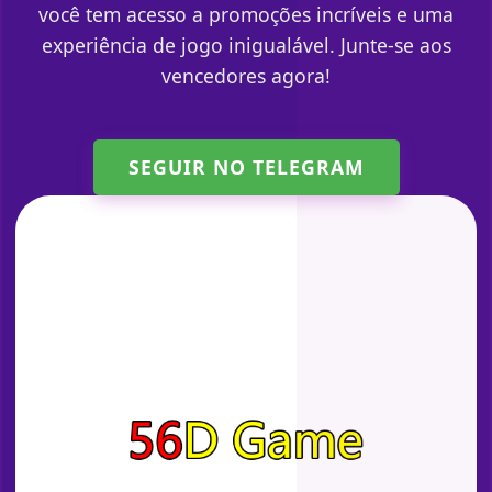
você tem acesso a promoções incríveis e uma
experiência de jogo inigualável. Junte-se aos
vencedores agora!
SEGUIR NO TELEGRAM