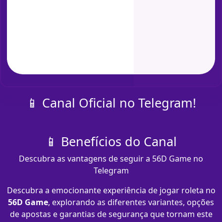
📱 Canal Oficial no Telegram!
📱 Benefícios do Canal
Descubra as vantagens de seguir a 56D Game no
Telegram
Descubra a emocionante experiência de jogar roleta no
56D Game
, explorando as diferentes variantes, opções
de apostas e garantias de segurança que tornam este