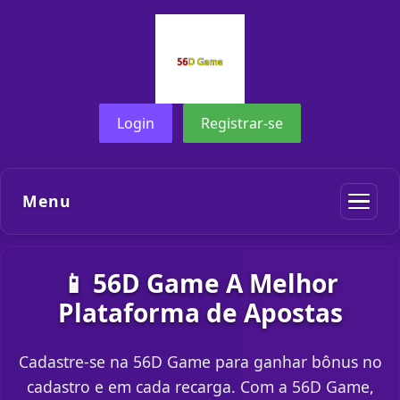
Login
Registrar-se
Menu
📱 56D Game A Melhor
Plataforma de Apostas
Cadastre-se na 56D Game para ganhar bônus no
cadastro e em cada recarga. Com a 56D Game,