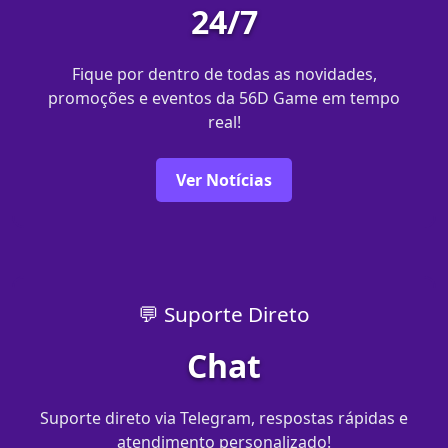
24/7
Fique por dentro de todas as novidades,
promoções e eventos da 56D Game em tempo
real!
Ver Notícias
💬 Suporte Direto
Chat
Suporte direto via Telegram, respostas rápidas e
atendimento personalizado!