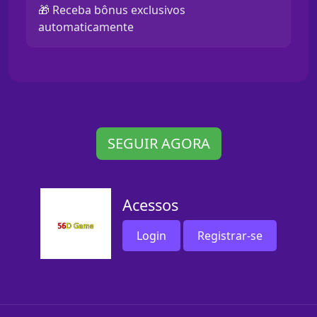
🎁 Receba bônus exclusivos
automaticamente
SEGUIR AGORA
Acessos
Login
Registrar-se