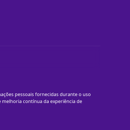
mações pessoais fornecidas durante o uso
e melhoria contínua da experiência de