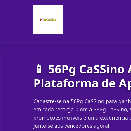
📱 56Pg CaSSino
Plataforma de A
Cadastre-se na 56Pg CaSSino para ganh
em cada recarga. Com a 56Pg CaSSino, 
promoções incríveis e uma experiência d
Junte-se aos vencedores agora!