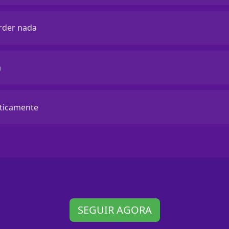
erder nada
a
aticamente
SEGUIR AGORA