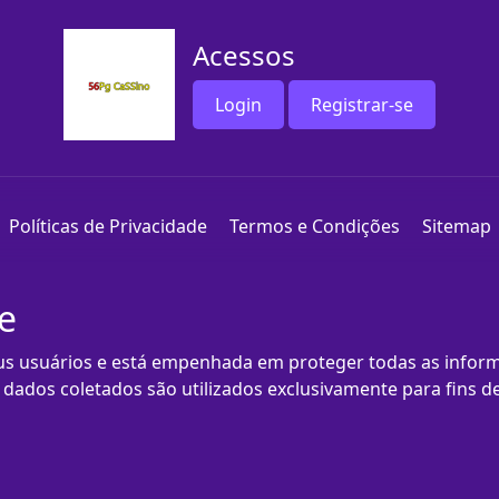
Acessos
Login
Registrar-se
Políticas de Privacidade
Termos e Condições
Sitemap
de
eus usuários e está empenhada em proteger todas as infor
dados coletados são utilizados exclusivamente para fins d