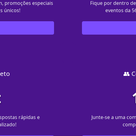
m, promoções especiais
Fique por dentro d
s únicos!
eventos da 5
reto
👥 
t
espostas rápidas e
Junte-se a uma com
lizado!
compa