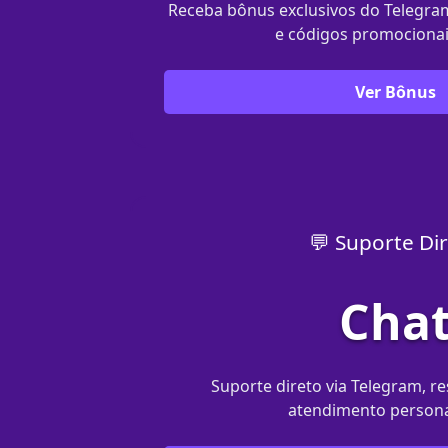
Receba bônus exclusivos do Telegra
e códigos promocionai
Ver Bônus
💬 Suporte Di
Cha
Suporte direto via Telegram, r
atendimento persona