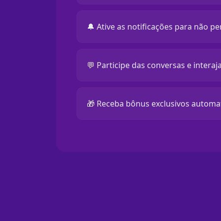
🔔 Ative as notificações para não p
💬 Participe das conversas e interaj
🎁 Receba bônus exclusivos autom