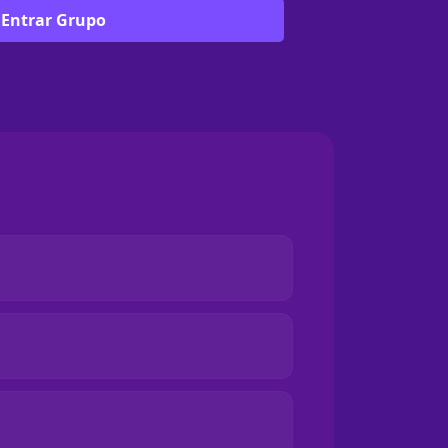
Entrar Grupo