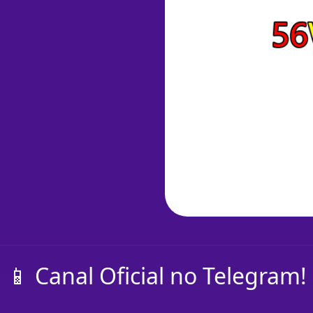
📱 Canal Oficial no Telegram!