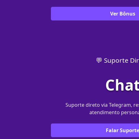
Ver Bônus
💬 Suporte Di
Cha
Suporte direto via Telegram, r
atendimento persona
Falar Suport