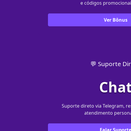
e códigos promocionai
Ver Bônus
💬 Suporte Di
Cha
Suporte direto via Telegram, r
atendimento persona
Falar Suport