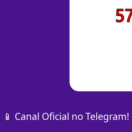
📱 Canal Oficial no Telegram!