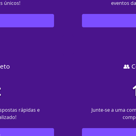
s únicos!
eventos da
reto
👥 
t
espostas rápidas e
Junte-se a uma com
lizado!
compa
e