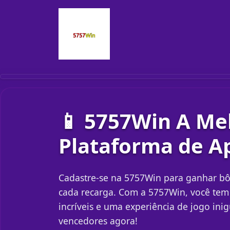
📱 5757Win A Me
Plataforma de A
Cadastre-se na 5757Win para ganhar bô
cada recarga. Com a 5757Win, você tem
incríveis e uma experiência de jogo inig
vencedores agora!