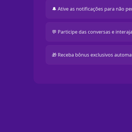
🔔 Ative as notificações para não p
💬 Participe das conversas e interaj
🎁 Receba bônus exclusivos autom