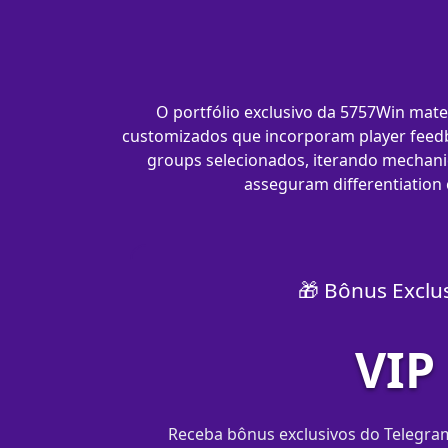
O portfólio exclusivo da 5757Win mater
customizados que incorporam player feedb
groups selecionados, iterando mechani
asseguram differentiation 
🎁 Bônus Exclu
VIP
Receba bônus exclusivos do Telegra