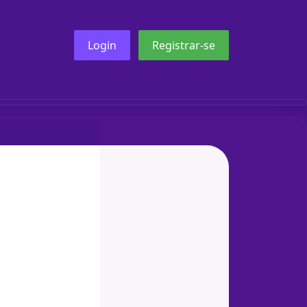
Login
Registrar-se