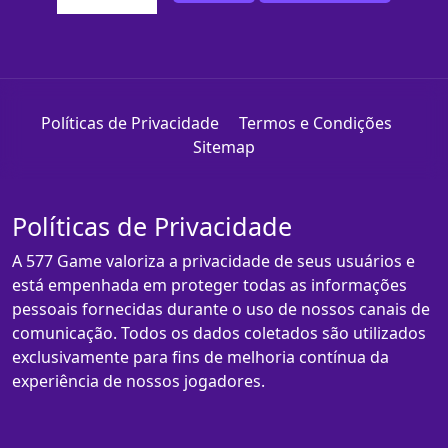
Políticas de Privacidade
Termos e Condições
Sitemap
Políticas de Privacidade
A 577 Game valoriza a privacidade de seus usuários e
está empenhada em proteger todas as informações
pessoais fornecidas durante o uso de nossos canais de
comunicação. Todos os dados coletados são utilizados
exclusivamente para fins de melhoria contínua da
experiência de nossos jogadores.