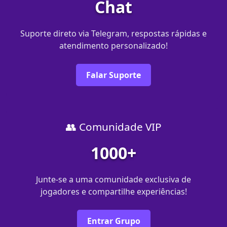
Chat
Suporte direto via Telegram, respostas rápidas e
atendimento personalizado!
Falar Suporte
👥 Comunidade VIP
1000+
Junte-se a uma comunidade exclusiva de
jogadores e compartilhe experiências!
Entrar Grupo