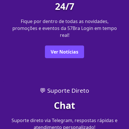
24/7
Fique por dentro de todas as novidades,
promoções e eventos da 57Bra Login em tempo
real!
Ver Notícias
💬 Suporte Direto
Chat
Suporte direto via Telegram, respostas rápidas e
atendimento personalizado!