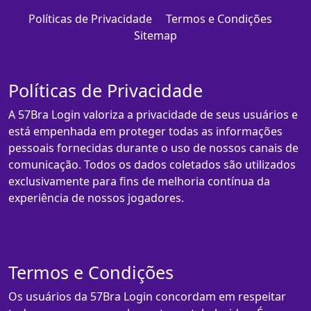
Políticas de Privacidade
Termos e Condições
Sitemap
Políticas de Privacidade
A 57Bra Login valoriza a privacidade de seus usuários e
está empenhada em proteger todas as informações
pessoais fornecidas durante o uso de nossos canais de
comunicação. Todos os dados coletados são utilizados
exclusivamente para fins de melhoria contínua da
experiência de nossos jogadores.
Termos e Condições
Os usuários da 57Bra Login concordam em respeitar