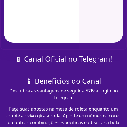
📱 Canal Oficial no Telegram!
📱 Benefícios do Canal
Descubra as vantagens de seguir a 57Bra Login no
Telegram
Faça suas apostas na mesa de roleta enquanto um
crupiê ao vivo gira a roda. Aposte em números, cores
ou outras combinações específicas e observe a bola