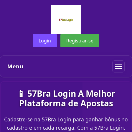
Login
Registrar-se
Menu
📱 57Bra Login A Melhor
Plataforma de Apostas
Cadastre-se na 57Bra Login para ganhar bônus no
cadastro e em cada recarga. Com a 57Bra Login,