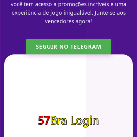
você tem acesso a promoções incríveis e uma
experiência de jogo inigualável. Junte-se aos
vencedores agora!
SEGUIR NO TELEGRAM