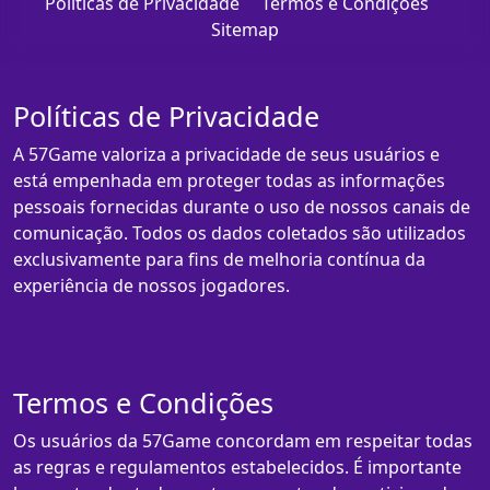
Políticas de Privacidade
Termos e Condições
Sitemap
Políticas de Privacidade
A 57Game valoriza a privacidade de seus usuários e
está empenhada em proteger todas as informações
pessoais fornecidas durante o uso de nossos canais de
comunicação. Todos os dados coletados são utilizados
exclusivamente para fins de melhoria contínua da
experiência de nossos jogadores.
Termos e Condições
Os usuários da 57Game concordam em respeitar todas
as regras e regulamentos estabelecidos. É importante