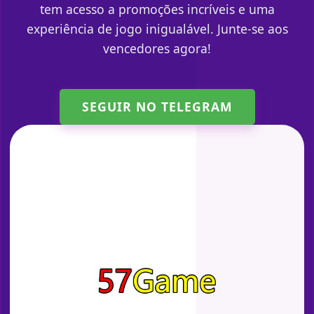
tem acesso a promoções incríveis e uma
experiência de jogo inigualável. Junte-se aos
vencedores agora!
SEGUIR NO TELEGRAM