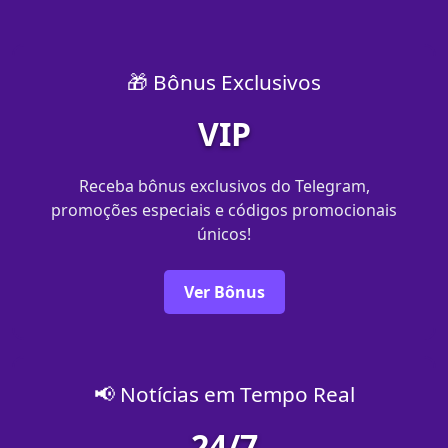
🎁 Bônus Exclusivos
VIP
Receba bônus exclusivos do Telegram,
promoções especiais e códigos promocionais
únicos!
Ver Bônus
📢 Notícias em Tempo Real
24/7