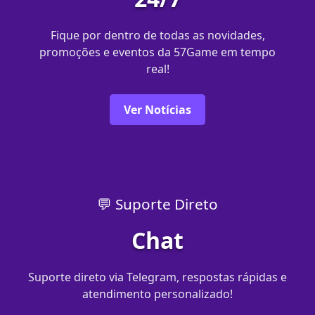
Fique por dentro de todas as novidades,
promoções e eventos da 57Game em tempo
real!
Ver Notícias
💬 Suporte Direto
Chat
Suporte direto via Telegram, respostas rápidas e
atendimento personalizado!