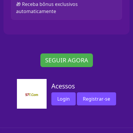
🎁 Receba bônus exclusivos
automaticamente
SEGUIR AGORA
Acessos
Login
Registrar-se