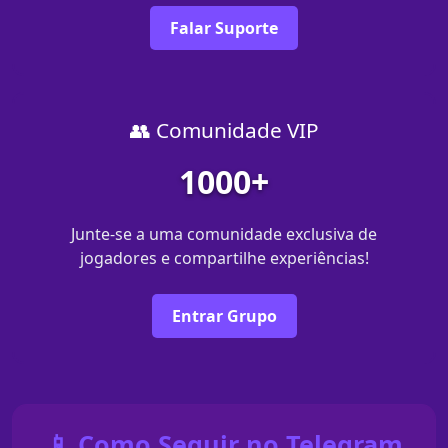
Falar Suporte
👥 Comunidade VIP
1000+
Junte-se a uma comunidade exclusiva de
jogadores e compartilhe experiências!
Entrar Grupo
📱 Como Seguir no Telegram