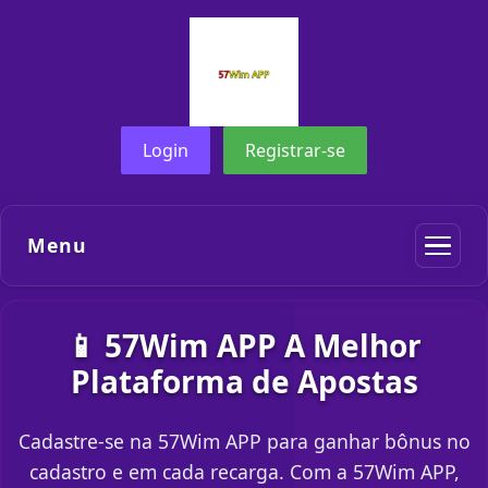
Login
Registrar-se
Menu
📱 57Wim APP A Melhor
Plataforma de Apostas
Cadastre-se na 57Wim APP para ganhar bônus no
cadastro e em cada recarga. Com a 57Wim APP,