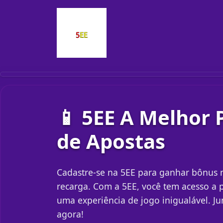
📱 5EE A Melhor 
de Apostas
Cadastre-se na 5EE para ganhar bônus 
recarga. Com a 5EE, você tem acesso a 
uma experiência de jogo inigualável. J
agora!