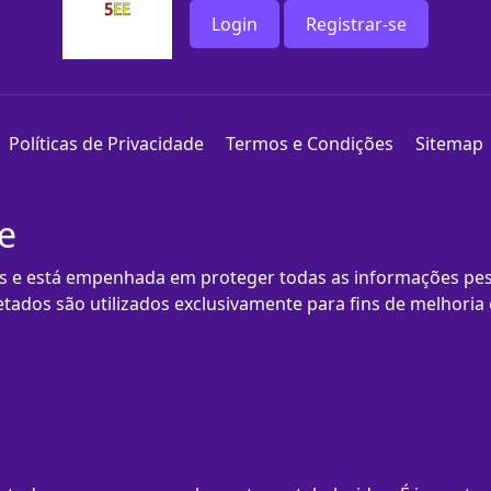
Login
Registrar-se
Políticas de Privacidade
Termos e Condições
Sitemap
de
ios e está empenhada em proteger todas as informações pe
tados são utilizados exclusivamente para fins de melhoria