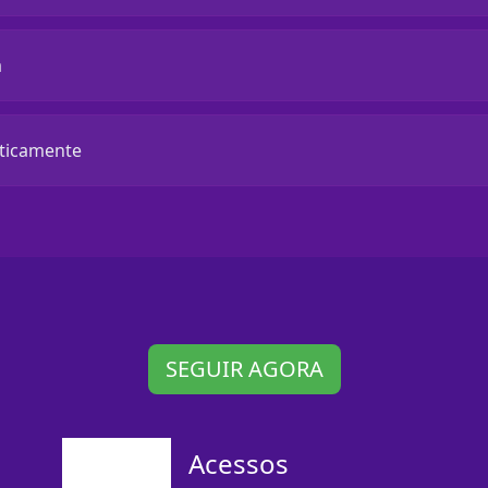
a
aticamente
SEGUIR AGORA
Acessos