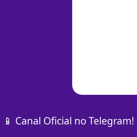
📱 Canal Oficial no Telegram!