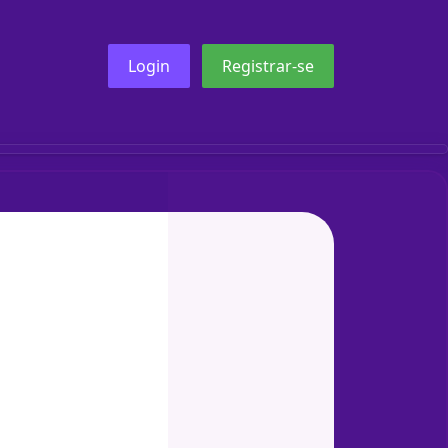
Login
Registrar-se