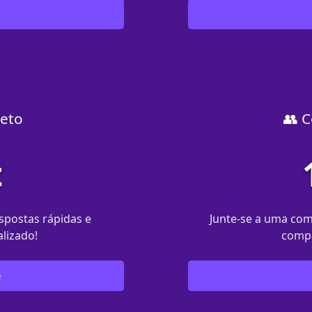
reto
👥 
t
espostas rápidas e
Junte-se a uma com
lizado!
compa
e