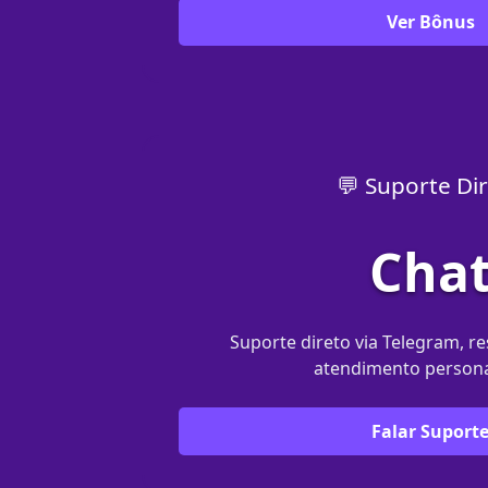
Ver Bônus
💬 Suporte Di
Cha
Suporte direto via Telegram, r
atendimento persona
Falar Suport