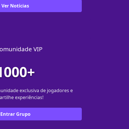
Ver Notícias
Comunidade VIP
1000+
unidade exclusiva de jogadores e
rtilhe experiências!
Entrar Grupo