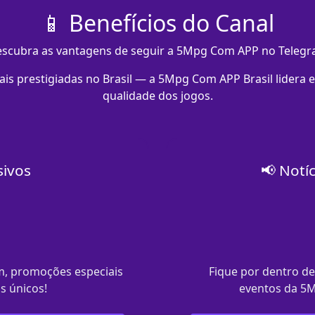
📱 Benefícios do Canal
scubra as vantagens de seguir a 5Mpg Com APP no Teleg
 prestigiadas no Brasil — a 5Mpg Com APP Brasil lidera 
qualidade dos jogos.
sivos
📢 Notí
m, promoções especiais
Fique por dentro d
s únicos!
eventos da 5