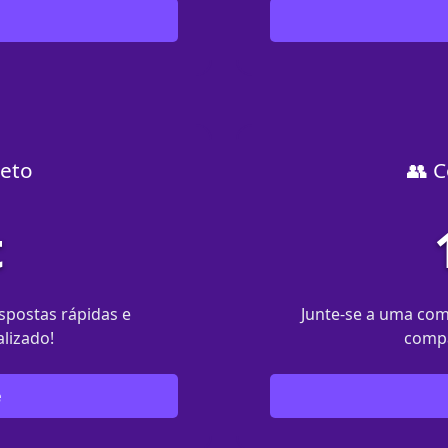
reto
👥 
t
espostas rápidas e
Junte-se a uma com
lizado!
compa
e