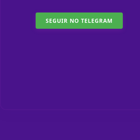
SEGUIR NO TELEGRAM