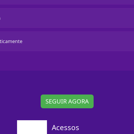
a
aticamente
SEGUIR AGORA
Acessos