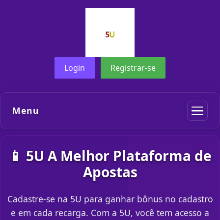
Login
Registrar-se
Menu
📱 5U A Melhor Plataforma de
Apostas
Cadastre-se na 5U para ganhar bônus no cadastro
e em cada recarga. Com a 5U, você tem acesso a