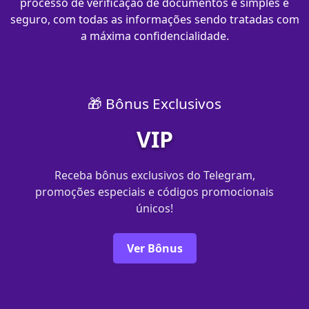
processo de verificação de documentos é simples e
seguro, com todas as informações sendo tratadas com
a máxima confidencialidade.
🎁 Bônus Exclusivos
VIP
Receba bônus exclusivos do Telegram,
promoções especiais e códigos promocionais
únicos!
Ver Bônus