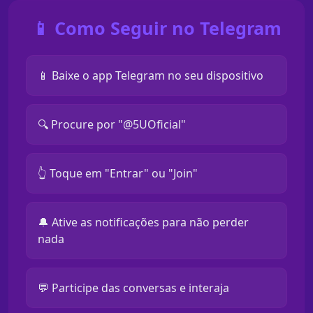
📱 Como Seguir no Telegram
📱 Baixe o app Telegram no seu dispositivo
🔍 Procure por "@5UOficial"
👆 Toque em "Entrar" ou "Join"
🔔 Ative as notificações para não perder
nada
💬 Participe das conversas e interaja