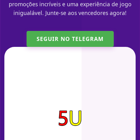
promoções incríveis e uma experiência de jogo
inigualável. Junte-se aos vencedores agora!
SEGUIR NO TELEGRAM