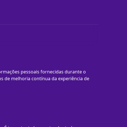
formações pessoais fornecidas durante o
ns de melhoria contínua da experiência de