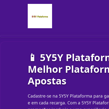
📱 5Y5Y Platafor
Melhor Platafor
Apostas
Cadastre-se na 5Y5Y Plataforma para g
e em cada recarga. Com a 5Y5Y Platafor