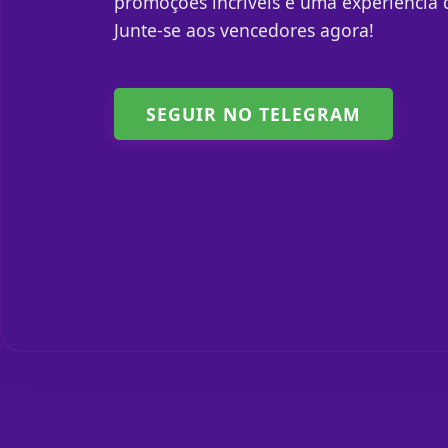
promoções incríveis e uma experiência d
Junte-se aos vencedores agora!
SEGUIR NO TELEGRAM