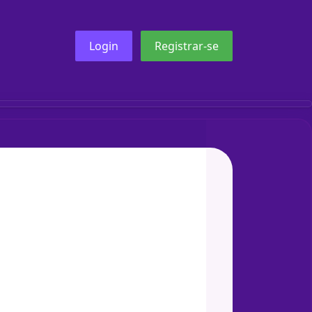
Login
Registrar-se