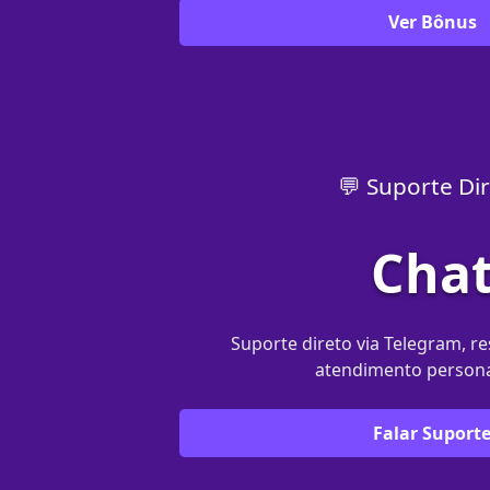
Ver Bônus
💬 Suporte Di
Cha
Suporte direto via Telegram, r
atendimento persona
Falar Suport