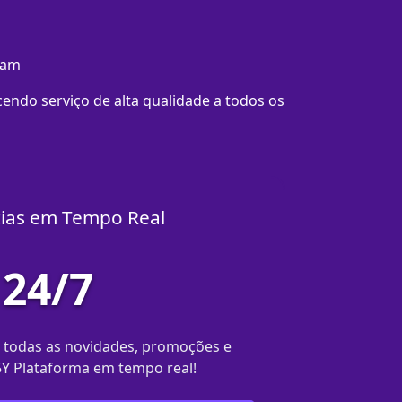
ram
cendo serviço de alta qualidade a todos os
cias em Tempo Real
24/7
e todas as novidades, promoções e
5Y Plataforma em tempo real!