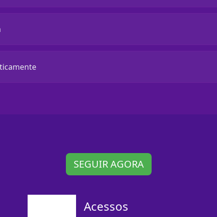
a
aticamente
SEGUIR AGORA
Acessos