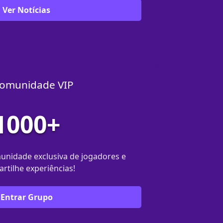
Ver Notícias
Comunidade VIP
1000+
unidade exclusiva de jogadores e
rtilhe experiências!
Entrar Grupo