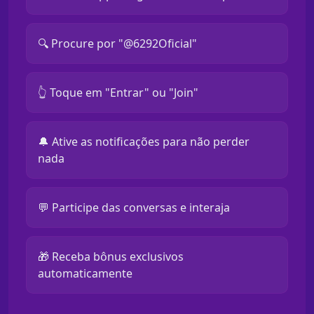
🔍 Procure por "@6292Oficial"
👆 Toque em "Entrar" ou "Join"
🔔 Ative as notificações para não perder
nada
💬 Participe das conversas e interaja
🎁 Receba bônus exclusivos
automaticamente