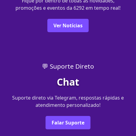
Fique por dentro de todas as novidades,
promoções e eventos da 6292 em tempo real!
Ver Notícias
💬 Suporte Direto
Chat
Suporte direto via Telegram, respostas rápidas e
atendimento personalizado!
Falar Suporte