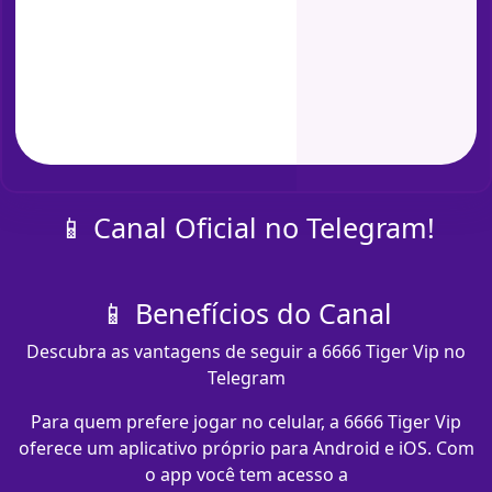
📱 Canal Oficial no Telegram!
📱 Benefícios do Canal
Descubra as vantagens de seguir a 6666 Tiger Vip no
Telegram
Para quem prefere jogar no celular, a 6666 Tiger Vip
oferece um aplicativo próprio para Android e iOS. Com
o app você tem acesso a