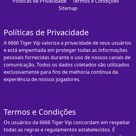
Políticas de Privacidade
Termos e Condições
Sitemap
Políticas de Privacidade
A 6666 Tiger Vip valoriza a privacidade de seus usuários
e está empenhada em proteger todas as informações
pessoais fornecidas durante o uso de nossos canais de
comunicação. Todos os dados coletados são utilizados
exclusivamente para fins de melhoria contínua da
experiência de nossos jogadores.
Termos e Condições
Os usuários da 6666 Tiger Vip concordam em respeitar
todas as regras e regulamentos estabelecidos. É