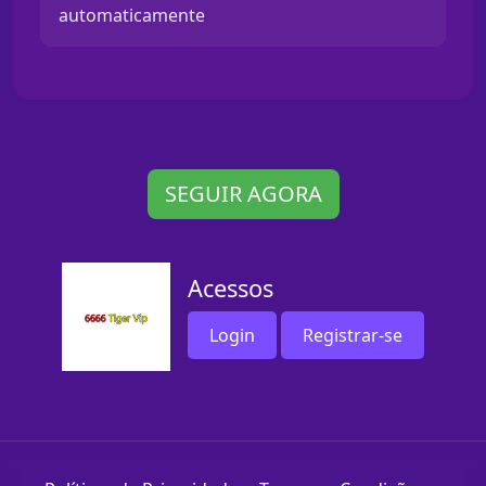
automaticamente
SEGUIR AGORA
Acessos
Login
Registrar-se