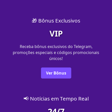
🎁 Bônus Exclusivos
VIP
Receba bônus exclusivos do Telegram,
promoções especiais e códigos promocionais
únicos!
Ver Bônus
📢 Notícias em Tempo Real
24/7