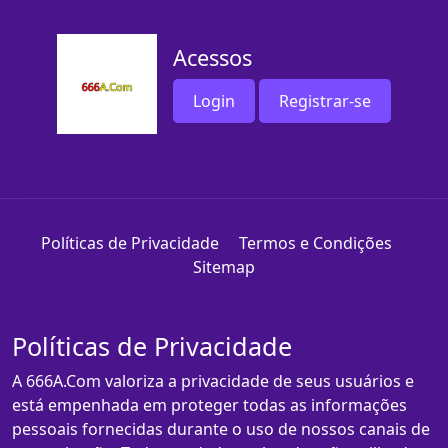
Acessos
Login
Registrar-se
Políticas de Privacidade
Termos e Condições
Sitemap
Políticas de Privacidade
A 666A.Com valoriza a privacidade de seus usuários e
está empenhada em proteger todas as informações
pessoais fornecidas durante o uso de nossos canais de