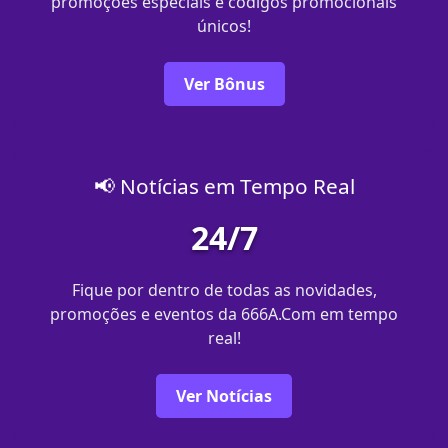
promoções especiais e códigos promocionais
únicos!
Ver Bônus
📢 Notícias em Tempo Real
24/7
Fique por dentro de todas as novidades,
promoções e eventos da 666A.Com em tempo
real!
Ver Notícias