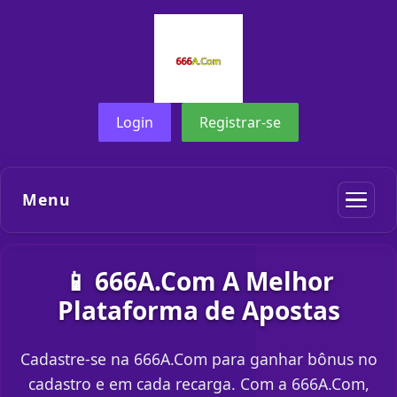
Login
Registrar-se
Menu
📱 666A.Com A Melhor
Plataforma de Apostas
Cadastre-se na 666A.Com para ganhar bônus no
cadastro e em cada recarga. Com a 666A.Com,