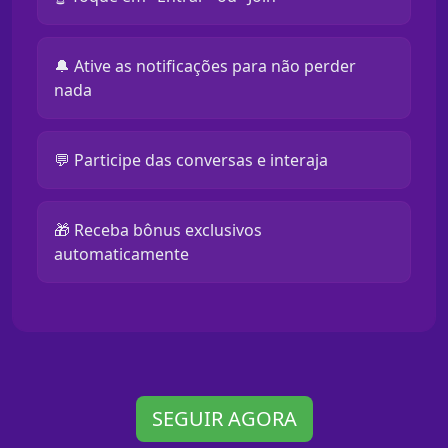
🔔 Ative as notificações para não perder
nada
💬 Participe das conversas e interaja
🎁 Receba bônus exclusivos
automaticamente
SEGUIR AGORA