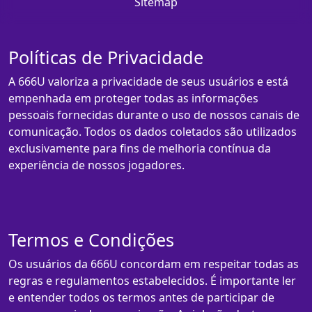
Sitemap
Políticas de Privacidade
A 666U valoriza a privacidade de seus usuários e está
empenhada em proteger todas as informações
pessoais fornecidas durante o uso de nossos canais de
comunicação. Todos os dados coletados são utilizados
exclusivamente para fins de melhoria contínua da
experiência de nossos jogadores.
Termos e Condições
Os usuários da 666U concordam em respeitar todas as
regras e regulamentos estabelecidos. É importante ler
e entender todos os termos antes de participar de