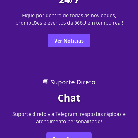
Fique por dentro de todas as novidades,
promoções e eventos da 666U em tempo real!
Ver Notícias
💬 Suporte Direto
Chat
Suporte direto via Telegram, respostas rápidas e
atendimento personalizado!