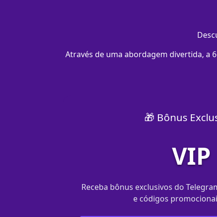
Descu
Através de uma abordagem divertida, a 
🎁 Bônus Exclu
VIP
Receba bônus exclusivos do Telegra
e códigos promocionai