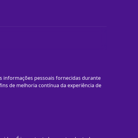
s informações pessoais fornecidas durante
fins de melhoria contínua da experiência de