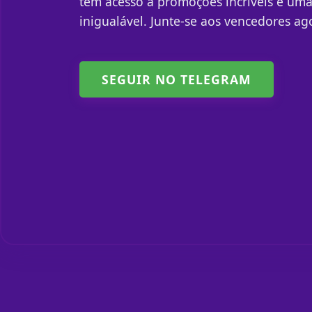
tem acesso a promoções incríveis e uma
inigualável. Junte-se aos vencedores ag
SEGUIR NO TELEGRAM