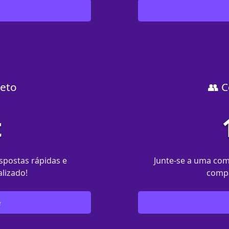
reto
👥 
t
espostas rápidas e
Junte-se a uma com
lizado!
compa
e