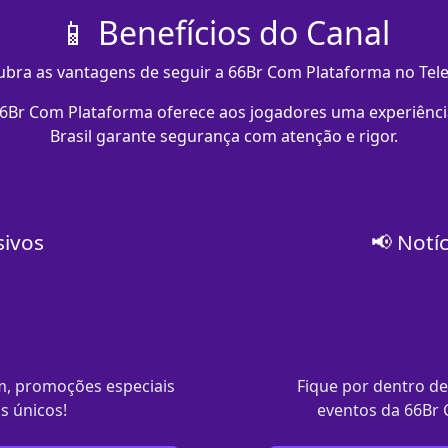
📱 Benefícios do Canal
bra as vantagens de seguir a 66Br Com Plataforma no Te
66Br Com Plataforma oferece aos jogadores uma experiênci
Brasil garante segurança com atenção e rigor.
sivos
📢 Notí
m, promoções especiais
Fique por dentro d
s únicos!
eventos da 66Br 