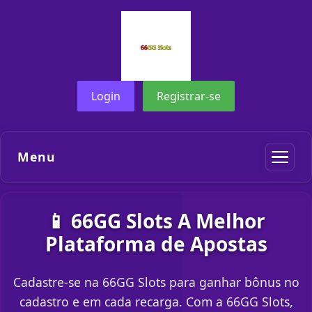
Login
Registrar-se
Menu
📱 66GG Slots A Melhor
Plataforma de Apostas
Cadastre-se na 66GG Slots para ganhar bônus no
cadastro e em cada recarga. Com a 66GG Slots,