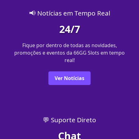
📢 Notícias em Tempo Real
24/7
Fique por dentro de todas as novidades,
promoções e eventos da 66GG Slots em tempo
real!
Ver Notícias
💬 Suporte Direto
Chat