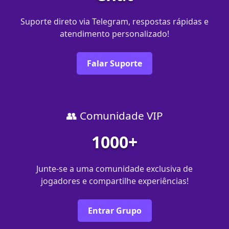
Suporte direto via Telegram, respostas rápidas e
atendimento personalizado!
Falar Suporte
👥 Comunidade VIP
1000+
Junte-se a uma comunidade exclusiva de
jogadores e compartilhe experiências!
Entrar Grupo