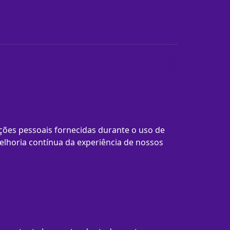
ções pessoais fornecidas durante o uso de
elhoria contínua da experiência de nossos