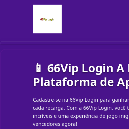
📱 66Vip Login A
Plataforma de A
Cadastre-se na 66Vip Login para ganha
cada recarga. Com a 66Vip Login, você
incríveis e uma experiência de jogo inig
vencedores agora!