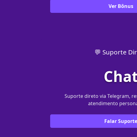
Ver Bônus
💬 Suporte Di
Cha
Suporte direto via Telegram, r
atendimento persona
Falar Suport