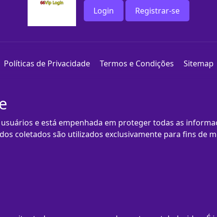
Login
Registrar-se
Políticas de Privacidade
Termos e Condições
Sitemap
de
us usuários e está empenhada em proteger todas as informa
os coletados são utilizados exclusivamente para fins de m