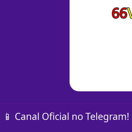
📱 Canal Oficial no Telegram!