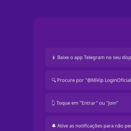
📱 Baixe o app Telegram no seu disp
🔍 Procure por "@66Vip LoginOficial
👆 Toque em "Entrar" ou "Join"
🔔 Ative as notificações para não p