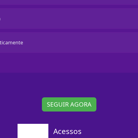
a
aticamente
SEGUIR AGORA
Acessos