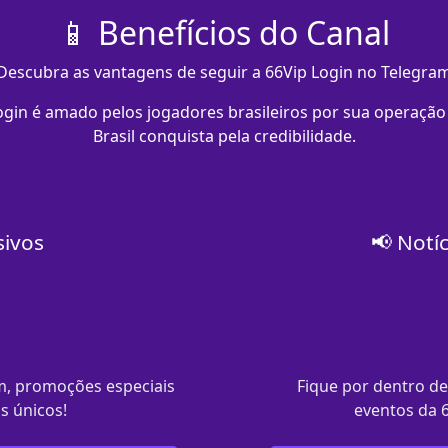
📱 Benefícios do Canal
Descubra as vantagens de seguir a 66Vip Login no Telegra
Login é amado pelos jogadores brasileiros por sua operação
Brasil conquista pela credibilidade.
sivos
📢 Notí
m, promoções especiais
Fique por dentro d
s únicos!
eventos da 