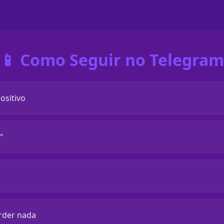
📱 Como Seguir no Telegram
ositivo
"
erder nada