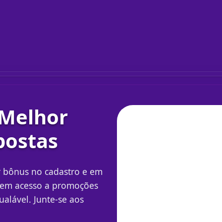
 Melhor
postas
r bônus no cadastro e em
 tem acesso a promoções
ualável. Junte-se aos