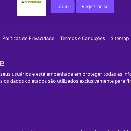
Login
Registrar-se
Políticas de Privacidade
Termos e Condições
Sitemap
de
e seus usuários e está empenhada em proteger todas as in
 os dados coletados são utilizados exclusivamente para fi