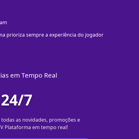
ram
a prioriza sempre a experiência do jogador
cias em Tempo Real
24/7
e todas as novidades, promoções e
7V Plataforma em tempo real!