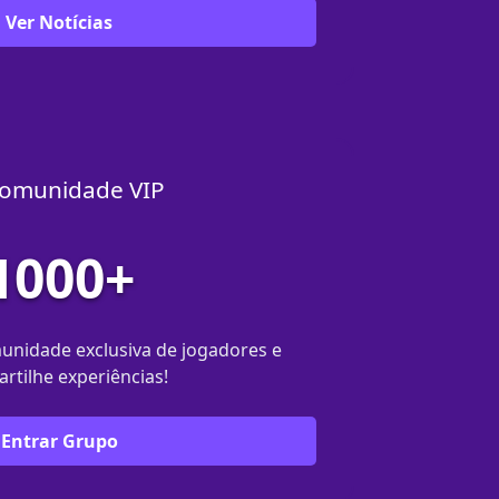
Ver Notícias
Comunidade VIP
1000+
unidade exclusiva de jogadores e
rtilhe experiências!
Entrar Grupo