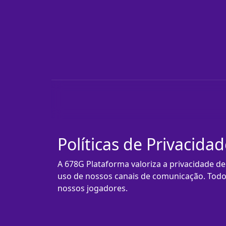
Políticas de Privacida
A 678G Plataforma valoriza a privacidade d
uso de nossos canais de comunicação. Todos
nossos jogadores.