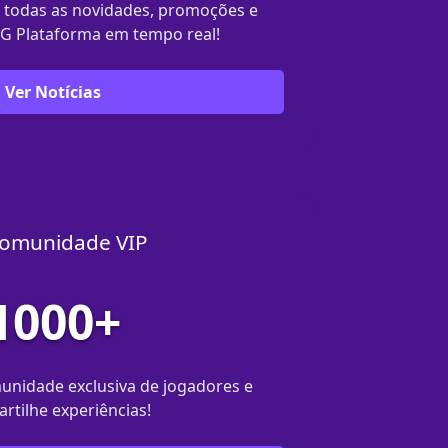
e todas as novidades, promoções e
8G Plataforma em tempo real!
Ver Notícias
Comunidade VIP
1000+
unidade exclusiva de jogadores e
rtilhe experiências!