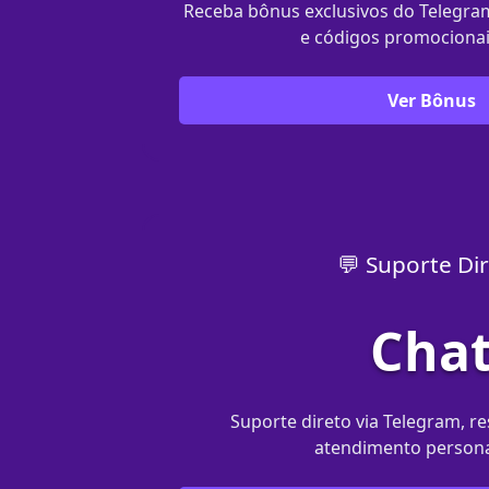
Receba bônus exclusivos do Telegra
e códigos promocionai
Ver Bônus
💬 Suporte Di
Cha
Suporte direto via Telegram, r
atendimento persona