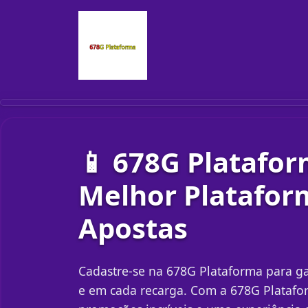
📱 678G Platafo
Melhor Platafor
Apostas
Cadastre-se na 678G Plataforma para g
e em cada recarga. Com a 678G Platafo