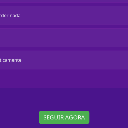
erder nada
a
aticamente
SEGUIR AGORA