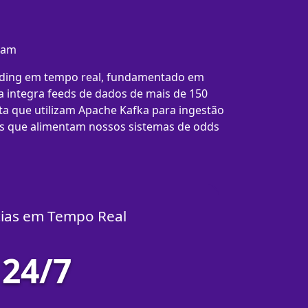
ram
ading em tempo real, fundamentado em
ma integra feeds de dados de mais de 150
ata que utilizam Apache Kafka para ingestão
eis que alimentam nossos sistemas de odds
cias em Tempo Real
24/7