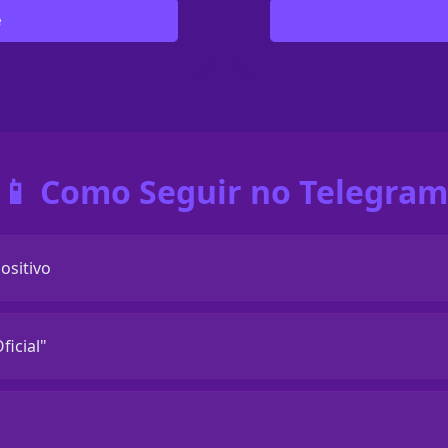
e
📱 Como Seguir no Telegram
ositivo
icial"