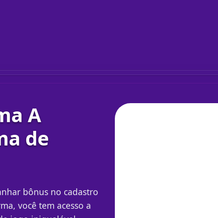
rma A
ma de
anhar bônus no cadastro
rma, você tem acesso a