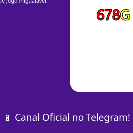
e jogo inigualável.
📱 Canal Oficial no Telegram!