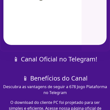
📱 Canal Oficial no Telegram!
📱 Benefícios do Canal
Descubra as vantagens de seguir a 678 Jogo Plataforma
no Telegram
O download do cliente PC foi projetado para ser
simples e eficiente. Acesse nossa página oficial de