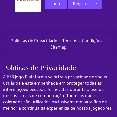
Login
Registrar-se
Políticas de Privacidade
Termos e Condições
Sitemap
Políticas de Privacidade
A 678 Jogo Plataforma valoriza a privacidade de seus
usuários e está empenhada em proteger todas as
informações pessoais fornecidas durante o uso de
nossos canais de comunicação. Todos os dados
coletados são utilizados exclusivamente para fins de
melhoria contínua da experiência de nossos jogadores.