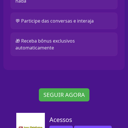
nada
💬 Participe das conversas e interaja
🎁 Receba bônus exclusivos
automaticamente
SEGUIR AGORA
Acessos