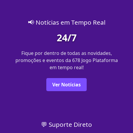
📢 Notícias em Tempo Real
24/7
Fique por dentro de todas as novidades,
promoções e eventos da 678 Jogo Plataforma
em tempo real!
Ver Notícias
💬 Suporte Direto