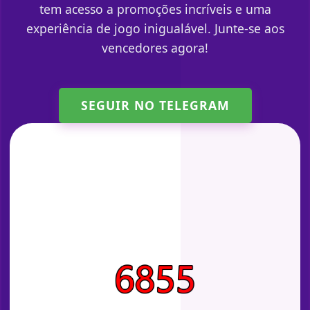
tem acesso a promoções incríveis e uma
experiência de jogo inigualável. Junte-se aos
vencedores agora!
SEGUIR NO TELEGRAM