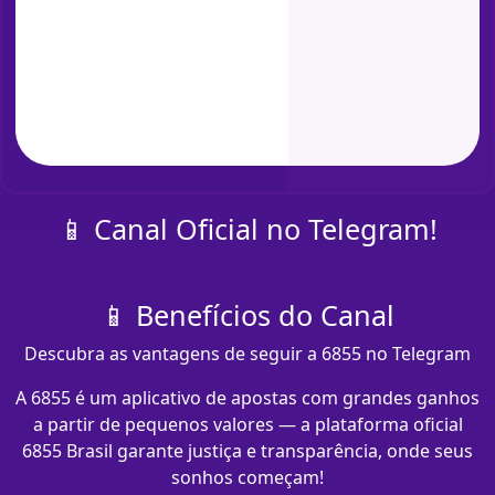
📱 Canal Oficial no Telegram!
📱 Benefícios do Canal
Descubra as vantagens de seguir a 6855 no Telegram
A 6855 é um aplicativo de apostas com grandes ganhos
a partir de pequenos valores — a plataforma oficial
6855 Brasil garante justiça e transparência, onde seus
sonhos começam!