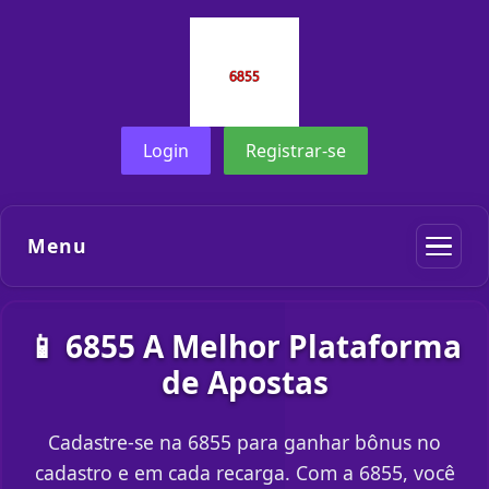
Login
Registrar-se
Menu
📱 6855 A Melhor Plataforma
de Apostas
Cadastre-se na 6855 para ganhar bônus no
cadastro e em cada recarga. Com a 6855, você