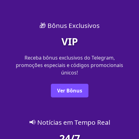
🎁 Bônus Exclusivos
VIP
Receba bônus exclusivos do Telegram,
promoções especiais e códigos promocionais
únicos!
Ver Bônus
📢 Notícias em Tempo Real
24/7