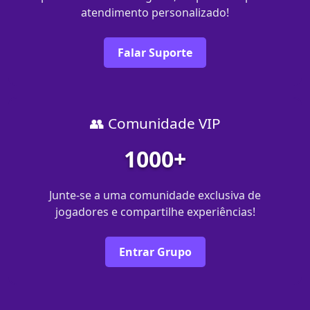
atendimento personalizado!
Falar Suporte
👥 Comunidade VIP
1000+
Junte-se a uma comunidade exclusiva de
jogadores e compartilhe experiências!
Entrar Grupo