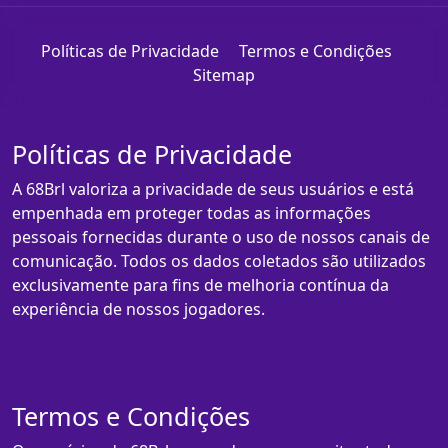
Políticas de Privacidade
Termos e Condições
Sitemap
Políticas de Privacidade
A 68Brl valoriza a privacidade de seus usuários e está
empenhada em proteger todas as informações
pessoais fornecidas durante o uso de nossos canais de
comunicação. Todos os dados coletados são utilizados
exclusivamente para fins de melhoria contínua da
experiência de nossos jogadores.
Termos e Condições