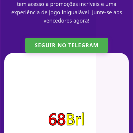
tem acesso a promoções incríveis e uma
experiência de jogo inigualável. Junte-se aos
vencedores agora!
SEGUIR NO TELEGRAM