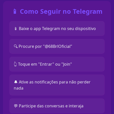
📱 Como Seguir no Telegram
📱 Baixe o app Telegram no seu dispositivo
🔍 Procure por "@68BrlOficial"
👆 Toque em "Entrar" ou "Join"
🔔 Ative as notificações para não perder
nada
💬 Participe das conversas e interaja