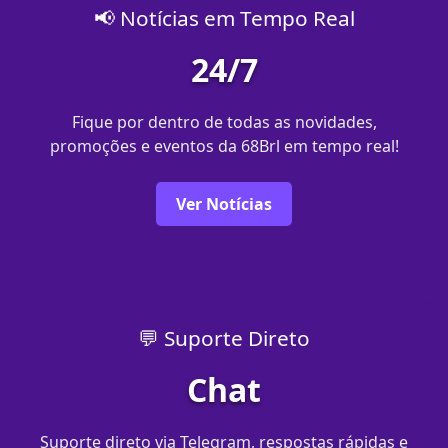
📢 Notícias em Tempo Real
24/7
Fique por dentro de todas as novidades,
promoções e eventos da 68Brl em tempo real!
Ver Notícias
💬 Suporte Direto
Chat
Suporte direto via Telegram, respostas rápidas e