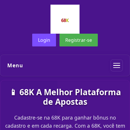
Login
Registrar-se
Menu
📱 68K A Melhor Plataforma
de Apostas
Cadastre-se na 68K para ganhar bônus no
cadastro e em cada recarga. Com a 68K, você tem