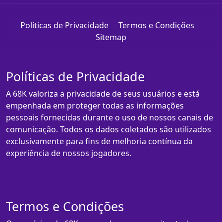
Políticas de Privacidade
Termos e Condições
Sitemap
Políticas de Privacidade
A 68K valoriza a privacidade de seus usuários e está
empenhada em proteger todas as informações
pessoais fornecidas durante o uso de nossos canais de
comunicação. Todos os dados coletados são utilizados
exclusivamente para fins de melhoria contínua da
experiência de nossos jogadores.
Termos e Condições