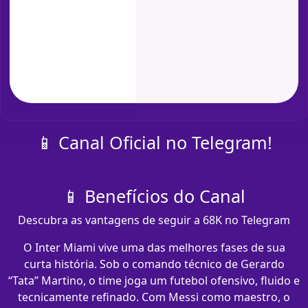
📱 Canal Oficial no Telegram!
📱 Benefícios do Canal
Descubra as vantagens de seguir a 68K no Telegram
O Inter Miami vive uma das melhores fases de sua
curta história. Sob o comando técnico de Gerardo
“Tata” Martino, o time joga um futebol ofensivo, fluido e
tecnicamente refinado. Com Messi como maestro, o