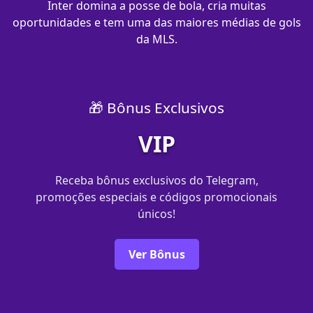
Inter domina a posse de bola, cria muitas
oportunidades e tem uma das maiores médias de gols
da MLS.
🎁 Bônus Exclusivos
VIP
Receba bônus exclusivos do Telegram,
promoções especiais e códigos promocionais
únicos!
Ver Bônus