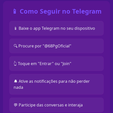
📱 Como Seguir no Telegram
📱 Baixe o app Telegram no seu dispositivo
🔍 Procure por "@68PgOficial"
👆 Toque em "Entrar" ou "Join"
🔔 Ative as notificações para não perder
nada
💬 Participe das conversas e interaja