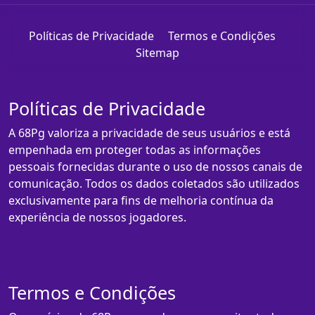
Políticas de Privacidade
Termos e Condições
Sitemap
Políticas de Privacidade
A 68Pg valoriza a privacidade de seus usuários e está
empenhada em proteger todas as informações
pessoais fornecidas durante o uso de nossos canais de
comunicação. Todos os dados coletados são utilizados
exclusivamente para fins de melhoria contínua da
experiência de nossos jogadores.
Termos e Condições