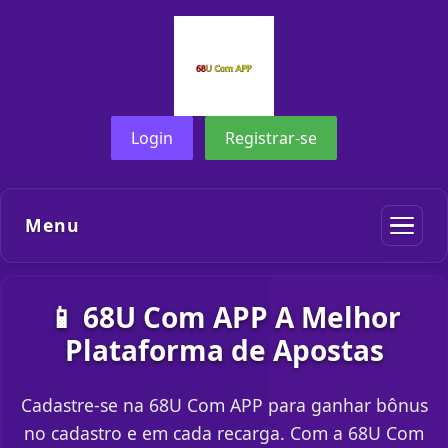
Login
Registrar-se
Menu
📱 68U Com APP A Melhor
Plataforma de Apostas
Cadastre-se na 68U Com APP para ganhar bônus
no cadastro e em cada recarga. Com a 68U Com