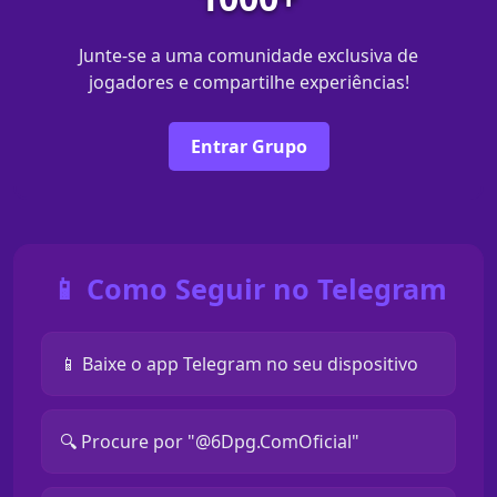
Junte-se a uma comunidade exclusiva de
jogadores e compartilhe experiências!
Entrar Grupo
📱 Como Seguir no Telegram
📱 Baixe o app Telegram no seu dispositivo
🔍 Procure por "@6Dpg.ComOficial"