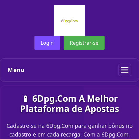
Login
Registrar-se
Menu
📱 6Dpg.Com A Melhor
Plataforma de Apostas
Cadastre-se na 6Dpg.Com para ganhar bônus no
cadastro e em cada recarga. Com a 6Dpg.Com,