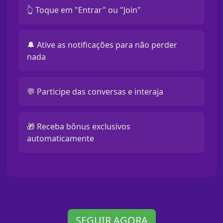
👆 Toque em "Entrar" ou "Join"
🔔 Ative as notificações para não perder
nada
💬 Participe das conversas e interaja
🎁 Receba bônus exclusivos
automaticamente
SEGUIR AGORA