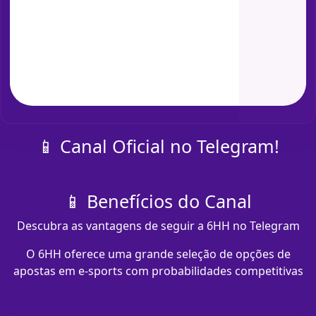
📱 Canal Oficial no Telegram!
📱 Benefícios do Canal
Descubra as vantagens de seguir a 6HH no Telegram
O 6HH oferece uma grande seleção de opções de
apostas em e-sports com probabilidades competitivas