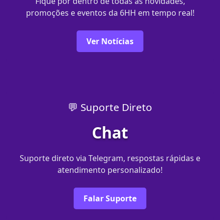
Fique por dentro de todas as novidades,
promoções e eventos da 6HH em tempo real!
Ver Notícias
💬 Suporte Direto
Chat
Suporte direto via Telegram, respostas rápidas e
atendimento personalizado!
Falar Suporte