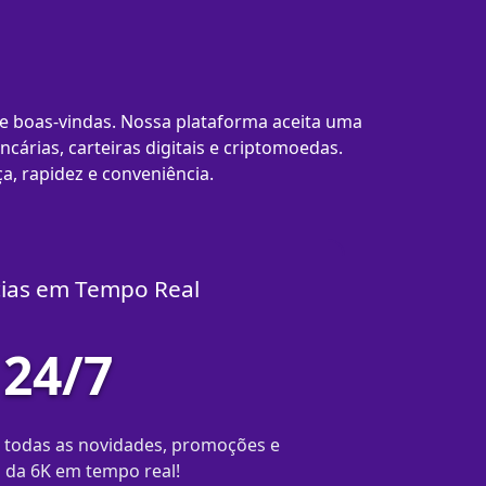
de boas-vindas. Nossa plataforma aceita uma
árias, carteiras digitais e criptomoedas.
, rapidez e conveniência.
cias em Tempo Real
24/7
e todas as novidades, promoções e
 da 6K em tempo real!