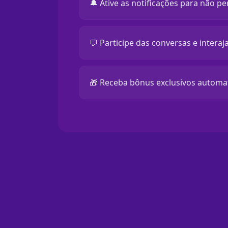
🔔 Ative as notificações para não p
💬 Participe das conversas e interaj
🎁 Receba bônus exclusivos autom