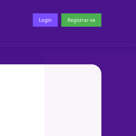
Login
Registrar-se