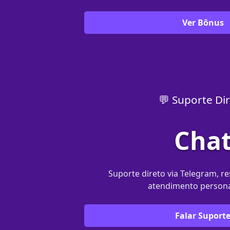
Ver Bônus
💬 Suporte Di
Cha
Suporte direto via Telegram, r
atendimento persona
Falar Suport