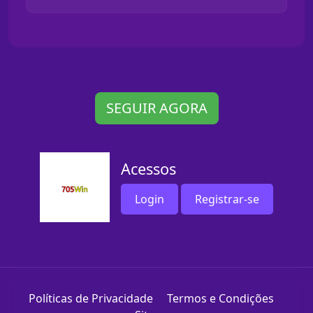
SEGUIR AGORA
Acessos
Login
Registrar-se
Políticas de Privacidade
Termos e Condições