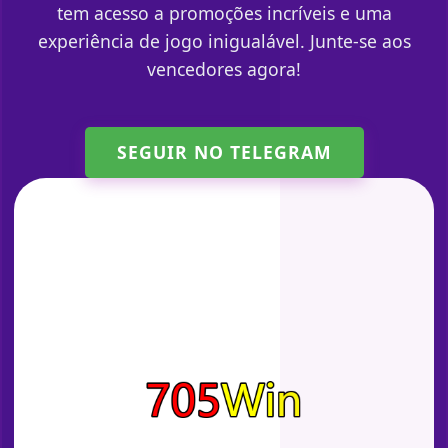
tem acesso a promoções incríveis e uma
experiência de jogo inigualável. Junte-se aos
vencedores agora!
SEGUIR NO TELEGRAM