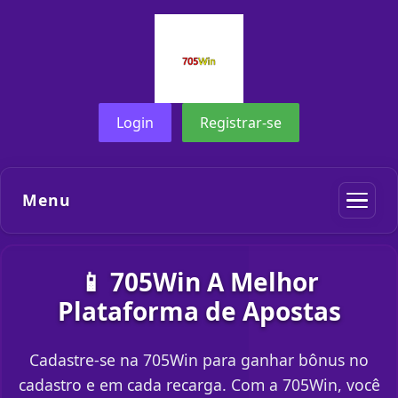
Login
Registrar-se
Menu
📱 705Win A Melhor
Plataforma de Apostas
Cadastre-se na 705Win para ganhar bônus no
cadastro e em cada recarga. Com a 705Win, você