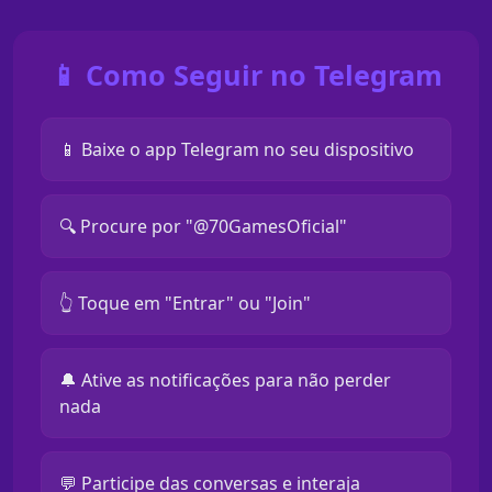
📱 Como Seguir no Telegram
📱 Baixe o app Telegram no seu dispositivo
🔍 Procure por "@70GamesOficial"
👆 Toque em "Entrar" ou "Join"
🔔 Ative as notificações para não perder
nada
💬 Participe das conversas e interaja