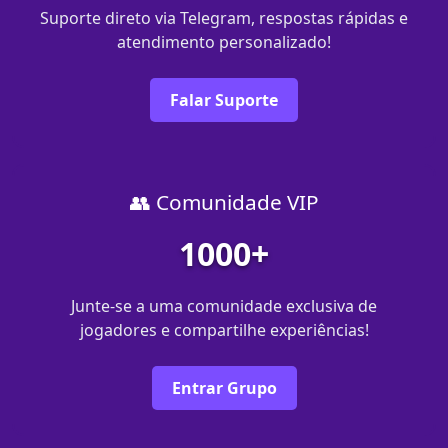
Suporte direto via Telegram, respostas rápidas e
atendimento personalizado!
Falar Suporte
👥 Comunidade VIP
1000+
Junte-se a uma comunidade exclusiva de
jogadores e compartilhe experiências!
Entrar Grupo