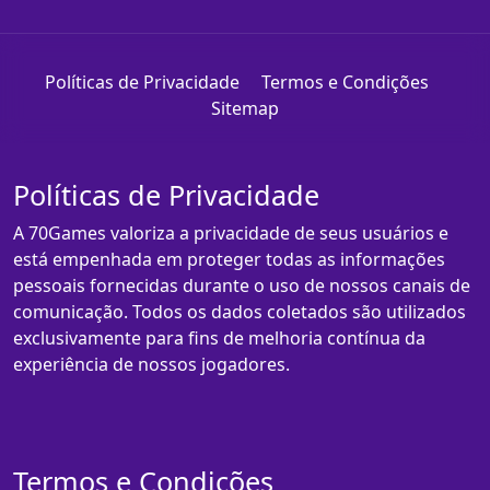
Políticas de Privacidade
Termos e Condições
Sitemap
Políticas de Privacidade
A 70Games valoriza a privacidade de seus usuários e
está empenhada em proteger todas as informações
pessoais fornecidas durante o uso de nossos canais de
comunicação. Todos os dados coletados são utilizados
exclusivamente para fins de melhoria contínua da
experiência de nossos jogadores.
Termos e Condições