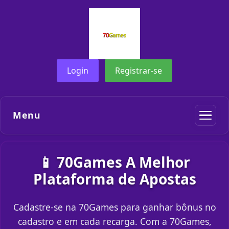
Login
Registrar-se
Menu
📱 70Games A Melhor
Plataforma de Apostas
Cadastre-se na 70Games para ganhar bônus no
cadastro e em cada recarga. Com a 70Games,