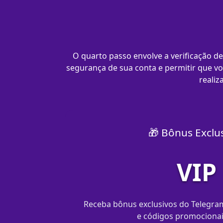
O quarto passo envolve a verificação de
segurança de sua conta e permitir que vo
realiz
🎁 Bônus Exclu
VIP
Receba bônus exclusivos do Telegra
e códigos promocionai