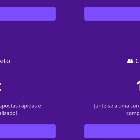
reto
👥 
t
espostas rápidas e
Junte-se a uma com
lizado!
compa
e