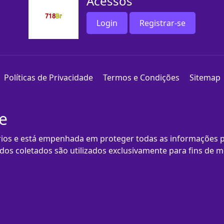
Acessos
Login
Registrar-se
Políticas de Privacidade
Termos e Condições
Sitemap
de
ários e está empenhada em proteger todas as informações 
os coletados são utilizados exclusivamente para fins de m