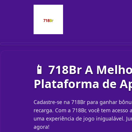
📱 718Br A Melh
Plataforma de A
Cadastre-se na 718Br para ganhar bônu
recarga. Com a 718Br, você tem acesso a
uma experiência de jogo inigualável. J
agora!