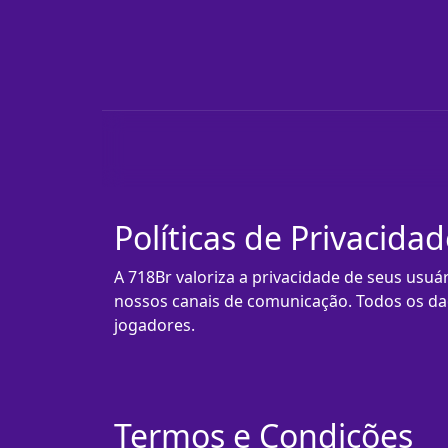
Políticas de Privacida
A 718Br valoriza a privacidade de seus usu
nossos canais de comunicação. Todos os dad
jogadores.
Termos e Condições