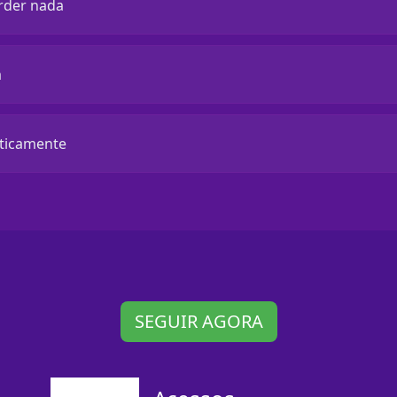
erder nada
a
aticamente
SEGUIR AGORA