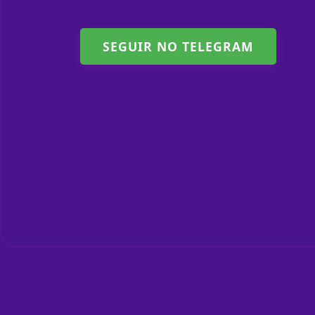
SEGUIR NO TELEGRAM