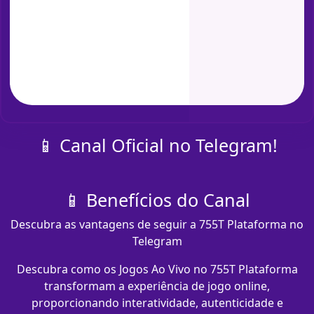
📱 Canal Oficial no Telegram!
📱 Benefícios do Canal
Descubra as vantagens de seguir a 755T Plataforma no
Telegram
Descubra como os Jogos Ao Vivo no 755T Plataforma
transformam a experiência de jogo online,
proporcionando interatividade, autenticidade e