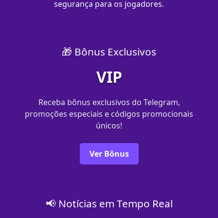
segurança para os jogadores.
🎁 Bônus Exclusivos
VIP
Receba bônus exclusivos do Telegram,
promoções especiais e códigos promocionais
únicos!
Ver Bônus
📢 Notícias em Tempo Real