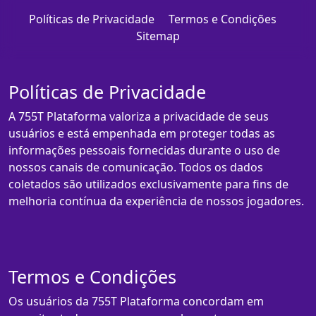
Políticas de Privacidade
Termos e Condições
Sitemap
Políticas de Privacidade
A 755T Plataforma valoriza a privacidade de seus
usuários e está empenhada em proteger todas as
informações pessoais fornecidas durante o uso de
nossos canais de comunicação. Todos os dados
coletados são utilizados exclusivamente para fins de
melhoria contínua da experiência de nossos jogadores.
Termos e Condições
Os usuários da 755T Plataforma concordam em