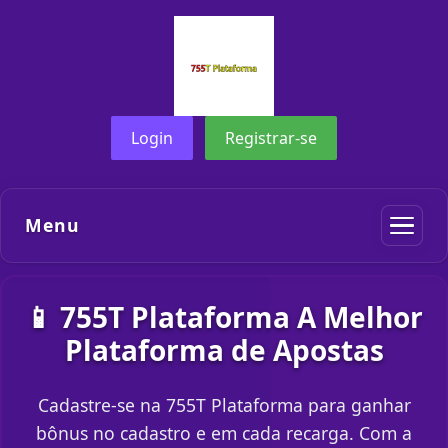
Login
Registrar-se
Menu
📱 755T Plataforma A Melhor
Plataforma de Apostas
Cadastre-se na 755T Plataforma para ganhar
bônus no cadastro e em cada recarga. Com a