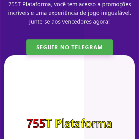
755T Plataforma, você tem acesso a promoções
incríveis e uma experiência de jogo inigualável.
Junte-se aos vencedores agora!
SEGUIR NO TELEGRAM