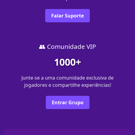
Falar Suporte
👥 Comunidade VIP
1000+
Junte-se a uma comunidade exclusiva de
jogadores e compartilhe experiências!
Entrar Grupo