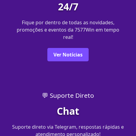
24/7
Fique por dentro de todas as novidades,
promoções e eventos da 7577Win em tempo
real!
Ver Notícias
💬 Suporte Direto
Chat
Suporte direto via Telegram, respostas rápidas e
atendimento personalizado!