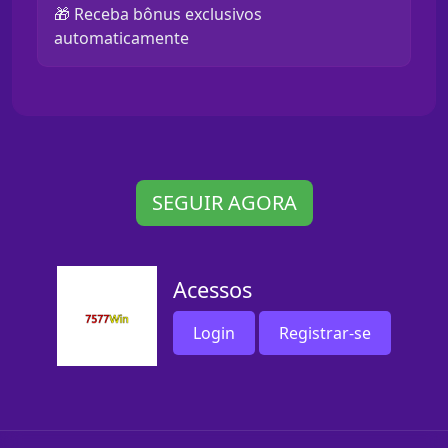
🎁 Receba bônus exclusivos
automaticamente
SEGUIR AGORA
Acessos
Login
Registrar-se