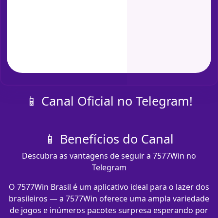
📱 Canal Oficial no Telegram!
📱 Benefícios do Canal
Descubra as vantagens de seguir a 7577Win no
Telegram
O 7577Win Brasil é um aplicativo ideal para o lazer dos
brasileiros — a 7577Win oferece uma ampla variedade
de jogos e inúmeros pacotes surpresa esperando por