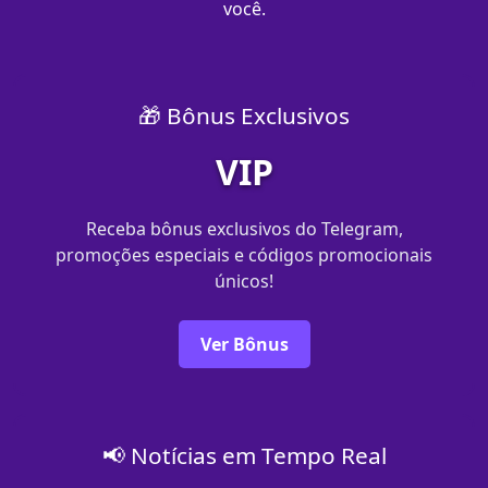
você.
🎁 Bônus Exclusivos
VIP
Receba bônus exclusivos do Telegram,
promoções especiais e códigos promocionais
únicos!
Ver Bônus
📢 Notícias em Tempo Real