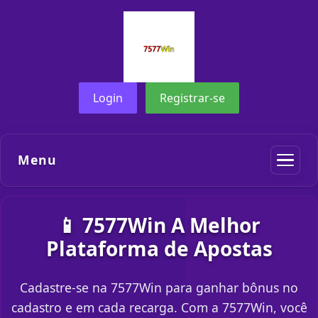
Login
Registrar-se
Menu
📱 7577Win A Melhor
Plataforma de Apostas
Cadastre-se na 7577Win para ganhar bônus no
cadastro e em cada recarga. Com a 7577Win, você